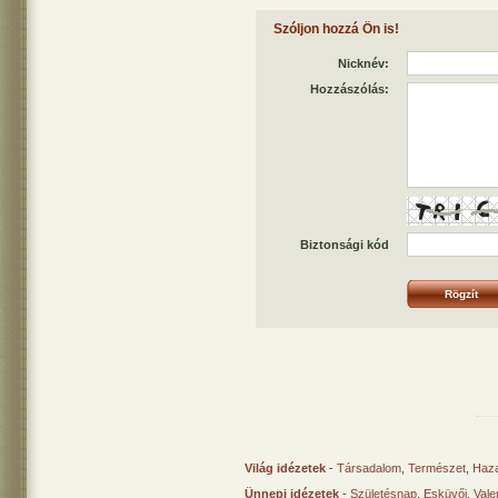
Szóljon hozzá Ön is!
Nicknév:
Hozzászólás:
Biztonsági kód
Világ idézetek
-
Társadalom
,
Természet
,
Haz
Ünnepi idézetek
-
Születésnap
,
Esküvői
,
Vale