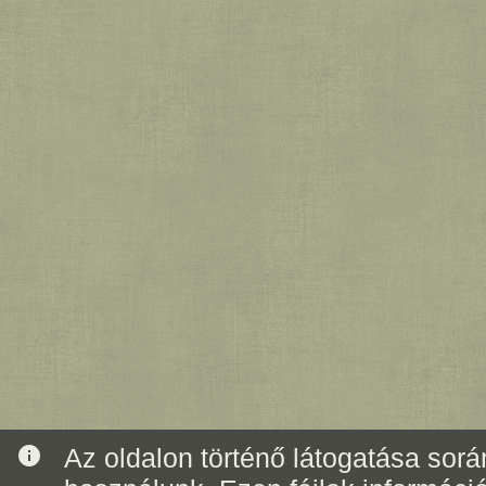
info
Az oldalon történő látogatása során