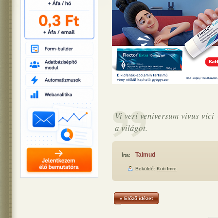
Vi veri veniversum vivus vici
a világot.
Talmud
Írta:
Beküldő:
Kuti Imre
« Előző idézet