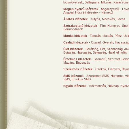
locsolóversek
,
Ballagásra
,
Mikulás
,
Karácsony
Idegen nyelvű idézetek
-
Angol nyelvű
,
I Lov
Angolul
,
Húsvéti idézetek - Németül
Állatos idézetek
-
Kutyás
,
Macskás
,
Lovas
Szórakoztató idézetek
-
Film
,
Humoros
,
Spor
Bormondások
Munka idézetek
-
Tanulás, oktatás
,
Pénz
,
Üzle
Családi idézetek
-
Család
,
Gyerek
,
Házasság
Élet idézetek
-
Barátság
,
Élet
,
Szabadság
,
Al
Butaság
,
Hazugság
,
Betegség
,
Halál, elmúlás
Érzelmes idézetek
-
Szomorú
,
Szeretet
,
Bold
Magány
,
Búcsúzás
Szerelmes idézetek
-
Csókok
,
Hiányzol
,
Bajo
SMS idézetek
-
Szerelmes SMS
,
Humoros, vi
SMS
,
Erotikus SMS
Egyéb idézetek
-
Közmondás
,
Névnap
,
Nyelv