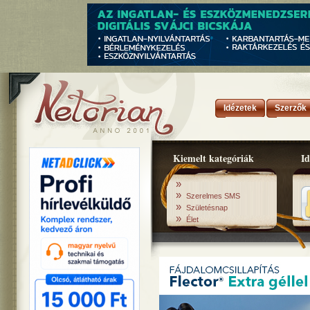
Idézetek
Szerzők
Kiemelt kategóriák
Id
»
»
Szerelmes SMS
»
Születésnap
»
Élet