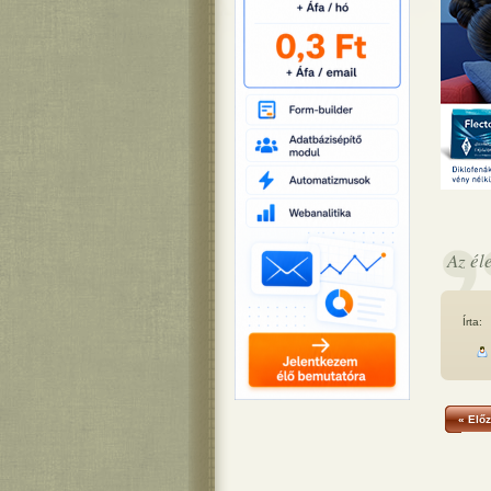
Az él
Írta:
« Előz