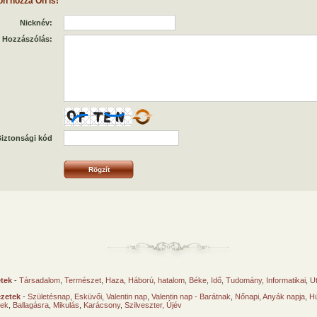
on hozzá Ön is!
Nicknév:
Hozzászólás:
iztonsági kód
etek
-
Társadalom
,
Természet
,
Haza
,
Háború, hatalom
,
Béke
,
Idő
,
Tudomány
,
Informatikai
,
U
ézetek
-
Születésnap
,
Esküvői
,
Valentin nap
,
Valentin nap - Barátnak
,
Nőnapi
,
Anyák napja
,
Hú
sek
,
Ballagásra
,
Mikulás
,
Karácsony
,
Szilveszter, Újév