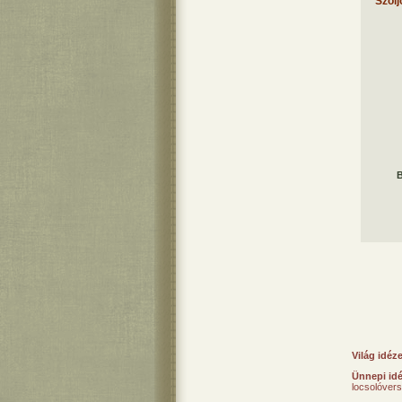
Szólj
B
Világ idéz
Ünnepi id
locsolóver