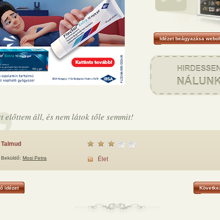
Idézet beágyazása webol
et előttem áll, és nem látok tőle semmit!
Talmud
Beküldő:
Mosi Petra
Élet
ő idézet
Következ