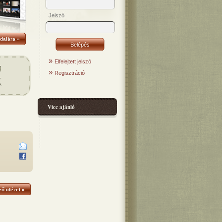
Jelszó
dalára »
»
Elfelejtett jelszó
»
Regisztráció
Vicc ajánló
ő idézet »