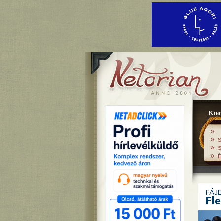
Kiem
»
»
S
»
S
»
É