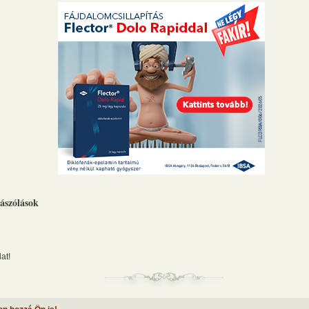
ászólások
at!