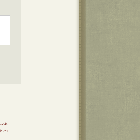
tazás
svéti