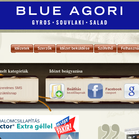
Idézetek
Szerzők
Idézet beküldése
Szófelhő
Felhaszná
elt kategóriák
Idézet beágyazása
zerelmes SMS
Beállítás
Facebook
kezdőlapnak
csoport
zületésnap
let