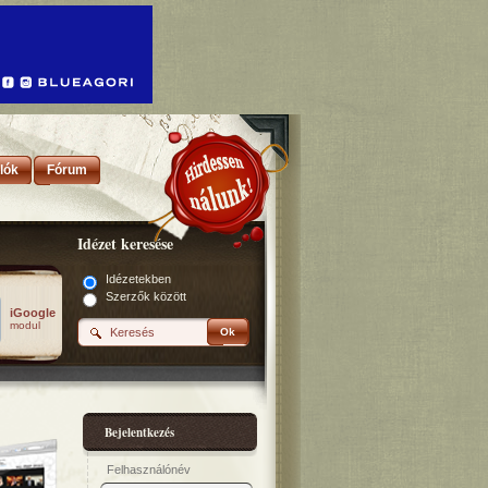
lók
Fórum
Idézet keresése
Idézetekben
Szerzők között
iGoogle
modul
Ok
Bejelentkezés
Felhasználónév