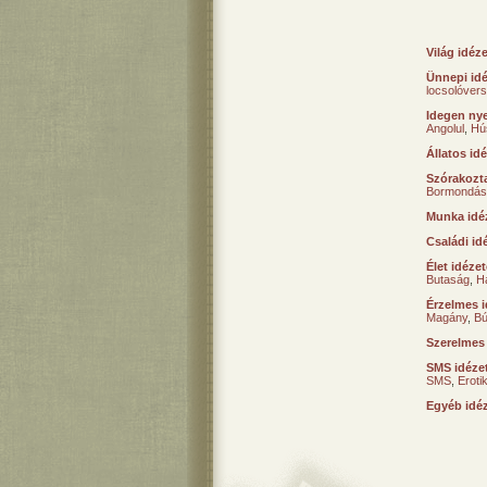
Világ idéz
Ünnepi id
locsolóver
Idegen nye
Angolul
,
Hú
Állatos id
Szórakozta
Bormondás
Munka idé
Családi id
Élet idéze
Butaság
,
H
Érzelmes i
Magány
,
B
Szerelmes
SMS idéze
SMS
,
Erot
Egyéb idé