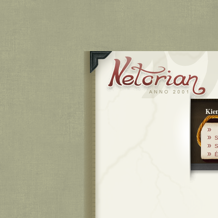
Kiem
»
»
S
»
S
»
É