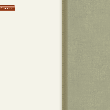
ő idézet »