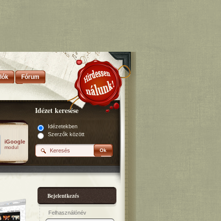
lók
Fórum
Idézet keresése
Idézetekben
Szerzők között
iGoogle
modul
Ok
Bejelentkezés
Felhasználónév