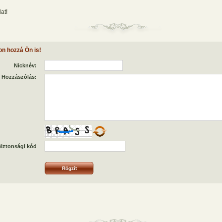
at!
on hozzá Ön is!
Nicknév:
Hozzászólás:
iztonsági kód