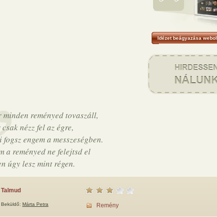
Idézet beágyazása webol
 minden reményed tovaszáll,
 csak nézz fel az égre,
ni fogsz engem a messzeségben.
 a reményed ne felejtsd el
n úgy lesz mint régen.
Talmud
Beküldő:
Márta Petra
Remény