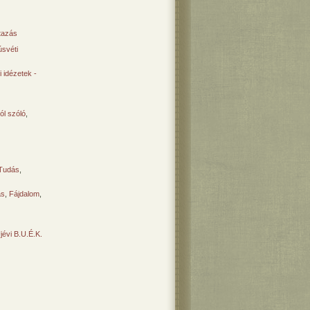
tazás
svéti
 idézetek -
ól szóló
,
Tudás
,
ás
,
Fájdalom
,
Újévi B.U.É.K.