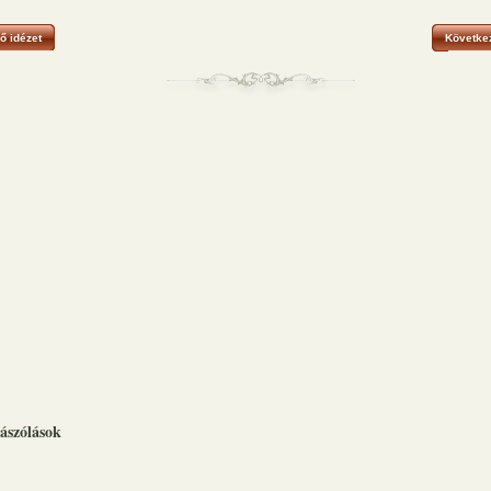
ő idézet
Következ
ászólások