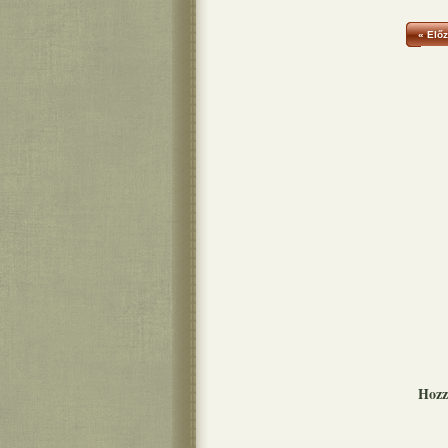
« Előz
Hozz