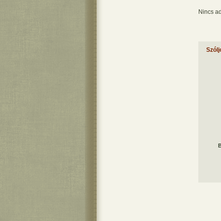
Nincs ad
Szólj
B