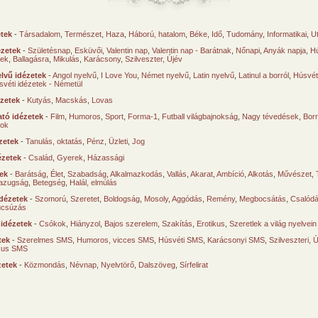
etek
-
Társadalom
,
Természet
,
Haza
,
Háború, hatalom
,
Béke
,
Idő
,
Tudomány
,
Informatikai
,
U
ézetek
-
Születésnap
,
Esküvői
,
Valentin nap
,
Valentin nap - Barátnak
,
Nőnapi
,
Anyák napja
,
Hú
sek
,
Ballagásra
,
Mikulás
,
Karácsony
,
Szilveszter, Újév
lvű idézetek
-
Angol nyelvű
,
I Love You
,
Német nyelvű
,
Latin nyelvű
,
Latinul a borról
,
Húsvéti
svéti idézetek - Németül
ézetek
-
Kutyás
,
Macskás
,
Lovas
tó idézetek
-
Film
,
Humoros
,
Sport
,
Forma-1
,
Futball világbajnokság
,
Nagy tévedések
,
Borr
ok
zetek
-
Tanulás, oktatás
,
Pénz
,
Üzleti
,
Jog
ézetek
-
Család
,
Gyerek
,
Házassági
tek
-
Barátság
,
Élet
,
Szabadság
,
Alkalmazkodás
,
Vallás
,
Akarat
,
Ambíció
,
Alkotás
,
Művészet
,
azugság
,
Betegség
,
Halál, elmúlás
dézetek
-
Szomorú
,
Szeretet
,
Boldogság
,
Mosoly
,
Aggódás
,
Remény
,
Megbocsátás
,
Csalód
úcsúzás
 idézetek
-
Csókok
,
Hiányzol
,
Bajos szerelem
,
Szakítás
,
Erotikus
,
Szeretlek a világ nyelvein
tek
-
Szerelmes SMS
,
Humoros, vicces SMS
,
Húsvéti SMS
,
Karácsonyi SMS
,
Szilveszteri, 
ikus SMS
zetek
-
Közmondás
,
Névnap
,
Nyelvtörő
,
Dalszöveg
,
Sírfelirat