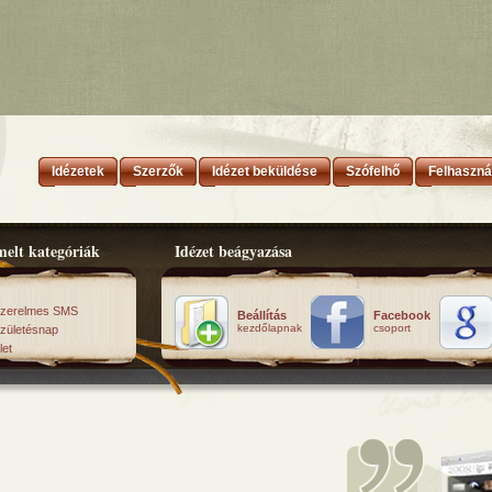
Idézetek
Szerzők
Idézet beküldése
Szófelhő
Felhaszná
elt kategóriák
Idézet beágyazása
zerelmes SMS
Beállítás
Facebook
kezdőlapnak
csoport
zületésnap
let