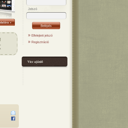
Jelszó
dalára »
»
Elfelejtett jelszó
»
Regisztráció
Vicc ajánló