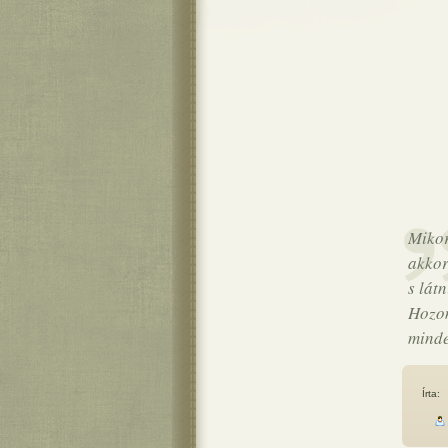
Mikor
akkor
s lát
Hozom
minde
Írta: