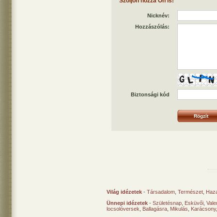
Szóljon hozzá Ön is!
Nicknév:
Hozzászólás:
Biztonsági kód
Világ idézetek
-
Társadalom
,
Természet
,
Haz
Ünnepi idézetek
-
Születésnap
,
Esküvői
,
Vale
locsolóversek
,
Ballagásra
,
Mikulás
,
Karácsony