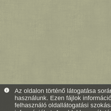
info
Az oldalon történő látogatása során
használunk. Ezen fájlok informáci
felhasználó oldallátogatási szoká