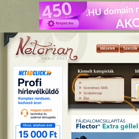
Idézetek
Szerzők
Kiemelt kategóriák
Id
»
»
Szerelmes SMS
»
Születésnap
»
Élet