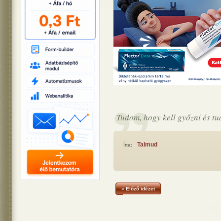
Tudom, hogy kell győzni és tud
Talmud
Írta:
« Előző idézet