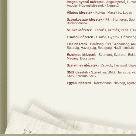
Idegen nyelvű idézetek
-
Angol nyelvű
,
I Lov
Angolul
,
Húsvéti idézetek - Németül
Állatos idézetek
-
Kutyás
,
Macskás
,
Lovas
Szórakoztató idézetek
-
Film
,
Humoros
,
Spor
Bormondások
Munka idézetek
-
Tanulás, oktatás
,
Pénz
,
Üzle
Családi idézetek
-
Család
,
Gyerek
,
Házasság
Élet idézetek
-
Barátság
,
Élet
,
Szabadság
,
Al
Butaság
,
Hazugság
,
Betegség
,
Halál, elmúlás
Érzelmes idézetek
-
Szomorú
,
Szeretet
,
Bold
Magány
,
Búcsúzás
Szerelmes idézetek
-
Csókok
,
Hiányzol
,
Bajo
SMS idézetek
-
Szerelmes SMS
,
Humoros, vi
SMS
,
Erotikus SMS
Egyéb idézetek
-
Közmondás
,
Névnap
,
Nyelv