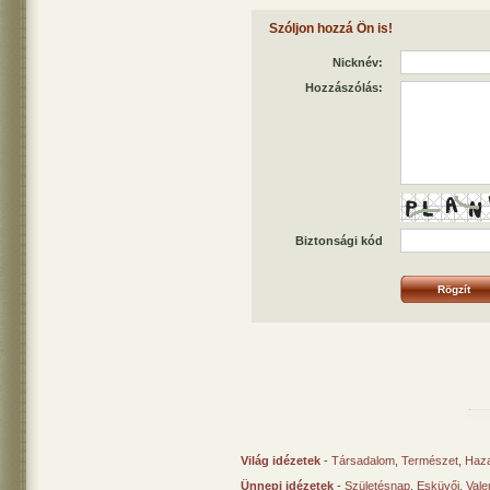
Szóljon hozzá Ön is!
Nicknév:
Hozzászólás:
Biztonsági kód
Világ idézetek
-
Társadalom
,
Természet
,
Haz
Ünnepi idézetek
-
Születésnap
,
Esküvői
,
Vale