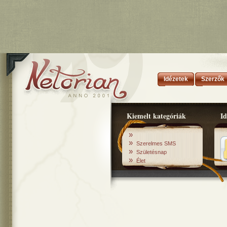
Idézetek
Szerzők
Kiemelt kategóriák
Id
»
»
Szerelmes SMS
»
Születésnap
»
Élet