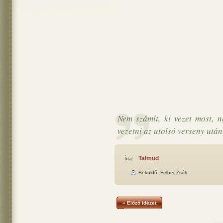
Nem számít, ki vezet most, ne
vezetni az utolsó verseny után
Talmud
Írta:
Beküldő:
Felber Zsófi
« Előző idézet