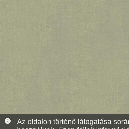
info
Az oldalon történő látogatása során