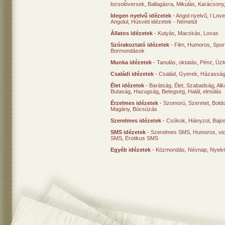
locsolóversek
,
Ballagásra
,
Mikulás
,
Karácsony
Idegen nyelvű idézetek
-
Angol nyelvű
,
I Lov
Angolul
,
Húsvéti idézetek - Németül
Állatos idézetek
-
Kutyás
,
Macskás
,
Lovas
Szórakoztató idézetek
-
Film
,
Humoros
,
Spor
Bormondások
Munka idézetek
-
Tanulás, oktatás
,
Pénz
,
Üzle
Családi idézetek
-
Család
,
Gyerek
,
Házasság
Élet idézetek
-
Barátság
,
Élet
,
Szabadság
,
Al
Butaság
,
Hazugság
,
Betegség
,
Halál, elmúlás
Érzelmes idézetek
-
Szomorú
,
Szeretet
,
Bold
Magány
,
Búcsúzás
Szerelmes idézetek
-
Csókok
,
Hiányzol
,
Bajo
SMS idézetek
-
Szerelmes SMS
,
Humoros, vi
SMS
,
Erotikus SMS
Egyéb idézetek
-
Közmondás
,
Névnap
,
Nyelv