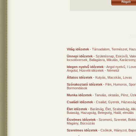
Világ idézetek
-
Társadalom
,
Természet
,
Haz
Ünnepi idézetek
-
Születésnap
,
Esküvői
,
Vale
locsolóversek
,
Ballagásra
,
Mikulás
,
Karácsony
Idegen nyelvű idézetek
-
Angol nyelvű
,
I Lov
Angolul
,
Húsvéti idézetek - Németül
Állatos idézetek
-
Kutyás
,
Macskás
,
Lovas
Szórakoztató idézetek
-
Film
,
Humoros
,
Spor
Bormondások
Munka idézetek
-
Tanulás, oktatás
,
Pénz
,
Üzle
Családi idézetek
-
Család
,
Gyerek
,
Házasság
Élet idézetek
-
Barátság
,
Élet
,
Szabadság
,
Al
Butaság
,
Hazugság
,
Betegség
,
Halál, elmúlás
Érzelmes idézetek
-
Szomorú
,
Szeretet
,
Bold
Magány
,
Búcsúzás
Szerelmes idézetek
-
Csókok
,
Hiányzol
,
Bajo