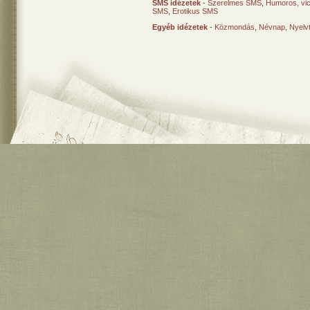
SMS idézetek
-
Szerelmes SMS
,
Humoros, vi
SMS
,
Erotikus SMS
Egyéb idézetek
-
Közmondás
,
Névnap
,
Nyelv