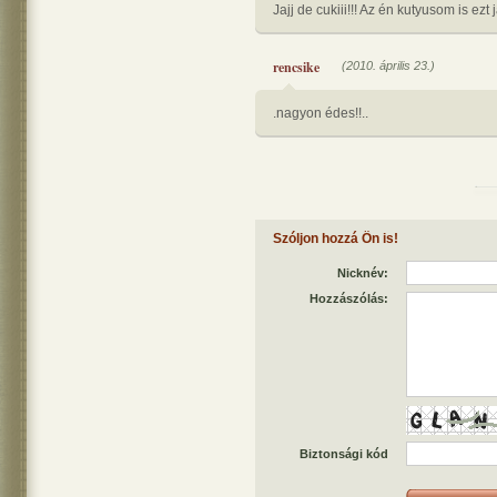
Jajj de cukiii!!! Az én kutyusom is ezt j
rencsike
(2010. április 23.)
.nagyon édes!!..
Szóljon hozzá Ön is!
Nicknév:
Hozzászólás:
Biztonsági kód