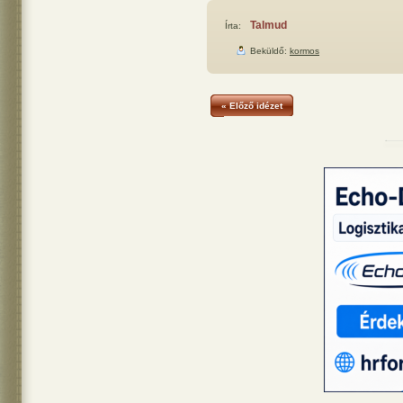
Talmud
Írta:
Beküldő:
kormos
« Előző idézet