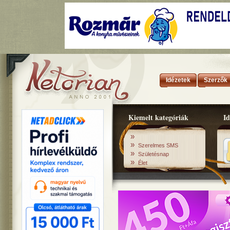
Idézetek
Szerzők
Kiemelt kategóriák
Id
»
»
Szerelmes SMS
»
Születésnap
»
Élet