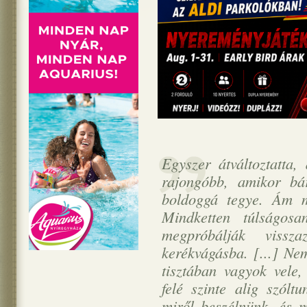
Egyszer átváltoztatta,
rajongóbb, amikor bá
boldoggá tegye. Ám m
Mindketten túlságos
megpróbálják vissz
kerékvágásba. [...] N
tisztában vagyok vele
felé szinte alig szól
miről beszélnünk, és 