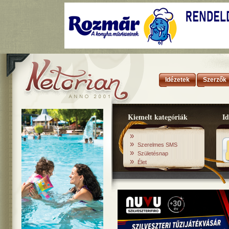
Idézetek
Szerzők
Kiemelt kategóriák
Id
»
»
Szerelmes SMS
»
Születésnap
»
Élet