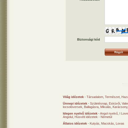
Biztonsági kód
Világ idézetek
-
Társadalom
,
Természet
,
Haz
Ünnepi idézetek
-
Születésnap
,
Esküvői
,
Vale
locsolóversek
,
Ballagásra
,
Mikulás
,
Karácsony
Idegen nyelvű idézetek
-
Angol nyelvű
,
I Lov
Angolul
,
Húsvéti idézetek - Németül
Állatos idézetek
-
Kutyás
,
Macskás
,
Lovas