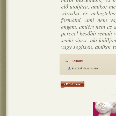
elő utoljára, amikor m
városba és neheztelt
formálni, ami nem vag
engem, amiért nem az a 
perccel később rémült 
senki sincs, aki kiállj
vagy segítsen, amikor t
Talmud
Írta:
Beküldő:
Pintér Andie
« Előző idézet