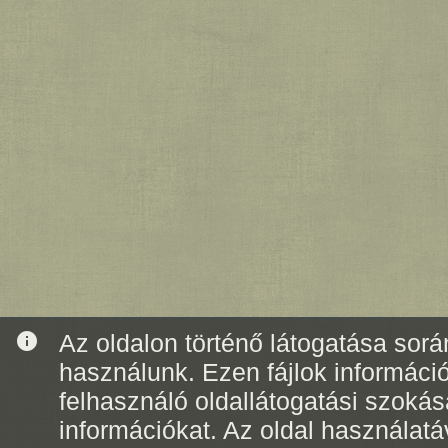
info
Az oldalon történő látogatása során
használunk. Ezen fájlok informáci
felhasználó oldallátogatási szoká
információkat. Az oldal használatá