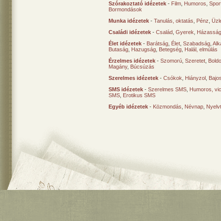
Szórakoztató idézetek
-
Film
,
Humoros
,
Spor
Bormondások
Munka idézetek
-
Tanulás, oktatás
,
Pénz
,
Üzle
Családi idézetek
-
Család
,
Gyerek
,
Házasság
Élet idézetek
-
Barátság
,
Élet
,
Szabadság
,
Al
Butaság
,
Hazugság
,
Betegség
,
Halál, elmúlás
Érzelmes idézetek
-
Szomorú
,
Szeretet
,
Bold
Magány
,
Búcsúzás
Szerelmes idézetek
-
Csókok
,
Hiányzol
,
Bajo
SMS idézetek
-
Szerelmes SMS
,
Humoros, vi
SMS
,
Erotikus SMS
Egyéb idézetek
-
Közmondás
,
Névnap
,
Nyelv