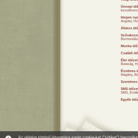
Ünnepi id
locsolóver
Idegen nye
Angolul
,
Hú
Állatos id
Szórakozta
Bormondás
Munka idé
Családi id
Élet idéze
Butaság
,
H
Érzelmes i
Magány
,
B
Szerelmes
SMS idéze
SMS
,
Erot
Egyéb idé
Az oldalon történő látogatása során cookie-kat (“sütiket”) használ