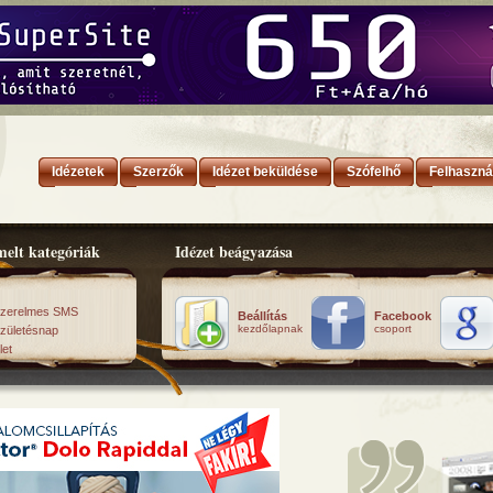
Idézetek
Szerzők
Idézet beküldése
Szófelhő
Felhaszná
elt kategóriák
Idézet beágyazása
zerelmes SMS
Beállítás
Facebook
kezdőlapnak
csoport
zületésnap
let