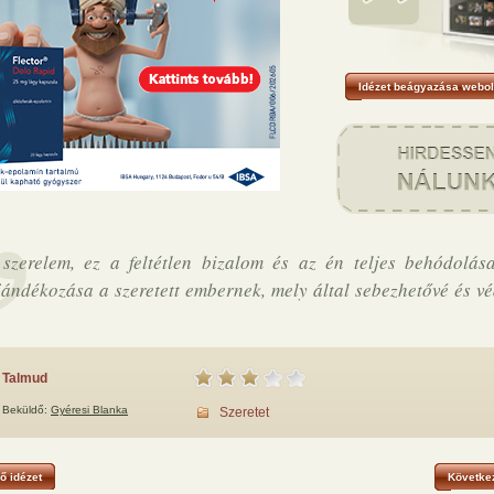
Idézet beágyazása webol
szerelem, ez a feltétlen bizalom és az én teljes behódolása
ándékozása a szeretett embernek, mely által sebezhetővé és v
Talmud
Beküldő:
Gyéresi Blanka
Szeretet
ő idézet
Következ