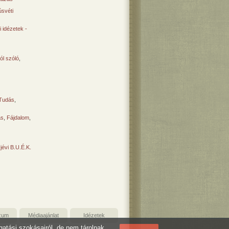
svéti
 idézetek -
ól szóló
,
Tudás
,
ás
,
Fájdalom
,
Újévi B.U.É.K.
zum
Médiaajánlat
Idézetek
ogatási szokásairól, de nem tárolnak