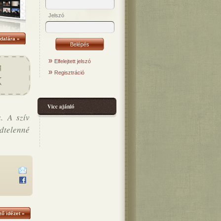
Jelszó
dalára »
»
Elfelejtett jelszó
»
Regisztráció
Vicc ajánló
. A szív
édtelenné
ő idézet »