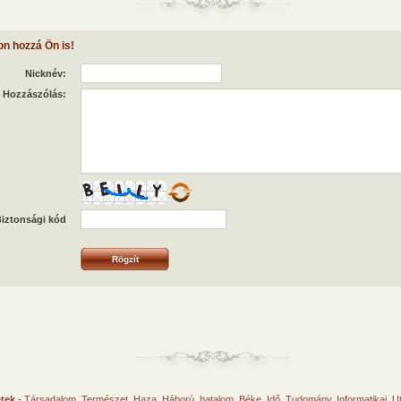
on hozzá Ön is!
Nicknév:
Hozzászólás:
iztonsági kód
etek
-
Társadalom
,
Természet
,
Haza
,
Háború, hatalom
,
Béke
,
Idő
,
Tudomány
,
Informatikai
,
U