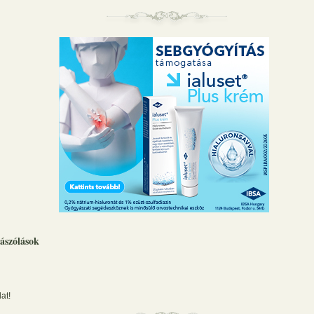
ászólások
at!