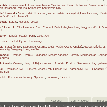
ézetek
-
Születésnap
,
Esküvői
,
Valentin nap
,
Valentin nap - Barátnak
,
Nőnapi
,
Anyák napja
,
Hú
sek
,
Ballagásra
,
Mikulás
,
Karácsony
,
Szilveszter, Újév
lvű idézetek
-
Angol nyelvű
,
I Love You
,
Német nyelvű
,
Latin nyelvű
,
Latinul a borról
,
Húsvéti
svéti idézetek - Németül
ézetek
-
Kutyás
,
Macskás
,
Lovas
tó idézetek
-
Film
,
Humoros
,
Sport
,
Forma-1
,
Futball világbajnokság
,
Nagy tévedések
,
Borr
ok
zetek
-
Tanulás, oktatás
,
Pénz
,
Üzleti
,
Jog
ézetek
-
Család
,
Gyerek
,
Házassági
tek
-
Barátság
,
Élet
,
Szabadság
,
Alkalmazkodás
,
Vallás
,
Akarat
,
Ambíció
,
Alkotás
,
Művészet
,
azugság
,
Betegség
,
Halál, elmúlás
dézetek
-
Szomorú
,
Szeretet
,
Boldogság
,
Mosoly
,
Aggódás
,
Remény
,
Megbocsátás
,
Csalód
úcsúzás
 idézetek
-
Csókok
,
Hiányzol
,
Bajos szerelem
,
Szakítás
,
Erotikus
,
Szeretlek a világ nyelvein
tek
-
Szerelmes SMS
,
Humoros, vicces SMS
,
Húsvéti SMS
,
Karácsonyi SMS
,
Szilveszteri, 
ikus SMS
zetek
-
Közmondás
,
Névnap
,
Nyelvtörő
,
Dalszöveg
,
Sírfelirat
Kapcsolat
Jogi nyilatkozat
Impress
unk. Ezen fájlok információkat szolgáltatnak számunkra a felhasználó oldallát