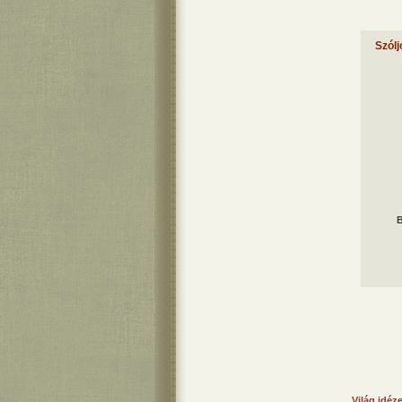
Szólj
B
Világ idéz