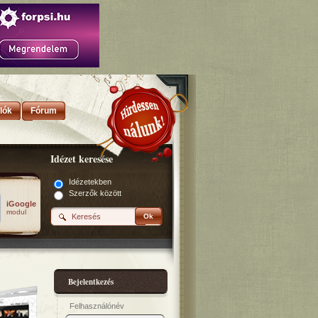
lók
Fórum
Idézet keresése
Idézetekben
Szerzők között
iGoogle
modul
Ok
Bejelentkezés
Felhasználónév