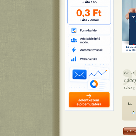
Ez a 
odaaj
válsz.
Írta:
« Előz