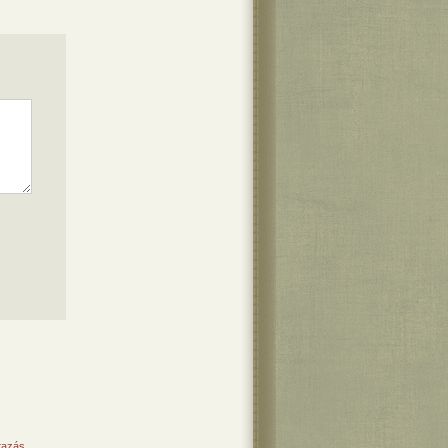
tazás