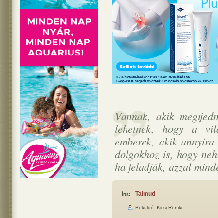
Vannak, akik megijedn
lehetnek, hogy a vi
emberek, akik annyira 
dolgokhoz is, hogy neh
ha feladják, azzal minde
Talmud
Írta:
Beküldő:
Kicsi Renike