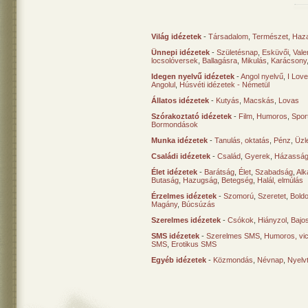
Világ idézetek
-
Társadalom
,
Természet
,
Haz
Ünnepi idézetek
-
Születésnap
,
Esküvői
,
Vale
locsolóversek
,
Ballagásra
,
Mikulás
,
Karácsony
Idegen nyelvű idézetek
-
Angol nyelvű
,
I Lov
Angolul
,
Húsvéti idézetek - Németül
Állatos idézetek
-
Kutyás
,
Macskás
,
Lovas
Szórakoztató idézetek
-
Film
,
Humoros
,
Spor
Bormondások
Munka idézetek
-
Tanulás, oktatás
,
Pénz
,
Üzle
Családi idézetek
-
Család
,
Gyerek
,
Házasság
Élet idézetek
-
Barátság
,
Élet
,
Szabadság
,
Al
Butaság
,
Hazugság
,
Betegség
,
Halál, elmúlás
Érzelmes idézetek
-
Szomorú
,
Szeretet
,
Bold
Magány
,
Búcsúzás
Szerelmes idézetek
-
Csókok
,
Hiányzol
,
Bajo
SMS idézetek
-
Szerelmes SMS
,
Humoros, vi
SMS
,
Erotikus SMS
Egyéb idézetek
-
Közmondás
,
Névnap
,
Nyelv