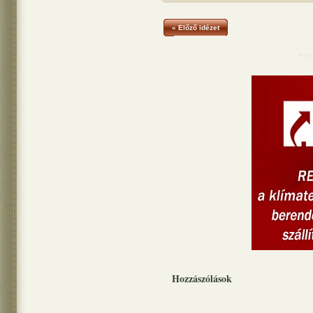
« Előző idézet
Hozzászólások