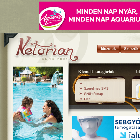
Idézetek
Szerzők
Kiemelt kategóriák
Id
»
»
Szerelmes SMS
»
Születésnap
»
Élet