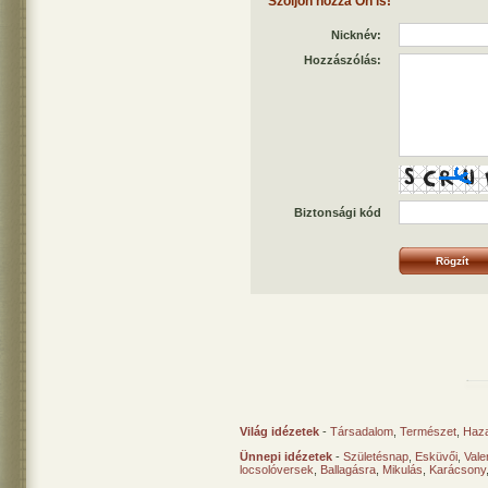
Szóljon hozzá Ön is!
Nicknév:
Hozzászólás:
Biztonsági kód
Világ idézetek
-
Társadalom
,
Természet
,
Haz
Ünnepi idézetek
-
Születésnap
,
Esküvői
,
Vale
locsolóversek
,
Ballagásra
,
Mikulás
,
Karácsony