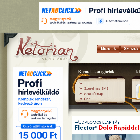
Idézetek
Szerzők
Kiemelt kategóriák
Id
»
»
Szerelmes SMS
»
Születésnap
»
Élet