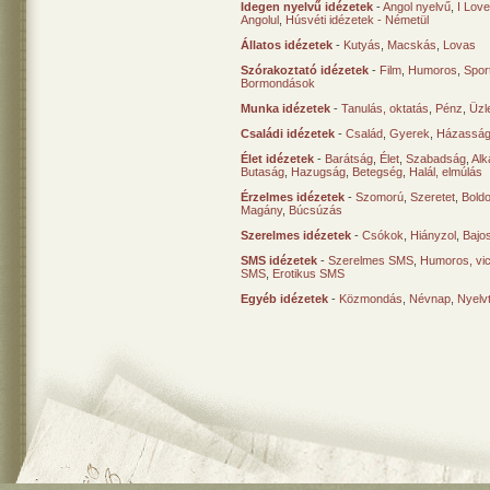
Idegen nyelvű idézetek
-
Angol nyelvű
,
I Lov
Angolul
,
Húsvéti idézetek - Németül
Állatos idézetek
-
Kutyás
,
Macskás
,
Lovas
Szórakoztató idézetek
-
Film
,
Humoros
,
Spor
Bormondások
Munka idézetek
-
Tanulás, oktatás
,
Pénz
,
Üzle
Családi idézetek
-
Család
,
Gyerek
,
Házasság
Élet idézetek
-
Barátság
,
Élet
,
Szabadság
,
Al
Butaság
,
Hazugság
,
Betegség
,
Halál, elmúlás
Érzelmes idézetek
-
Szomorú
,
Szeretet
,
Bold
Magány
,
Búcsúzás
Szerelmes idézetek
-
Csókok
,
Hiányzol
,
Bajo
SMS idézetek
-
Szerelmes SMS
,
Humoros, vi
SMS
,
Erotikus SMS
Egyéb idézetek
-
Közmondás
,
Névnap
,
Nyelv