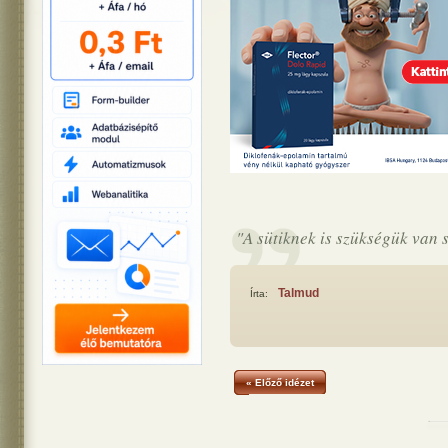
"A sütiknek is szükségük van sz
Talmud
Írta:
« Előző idézet