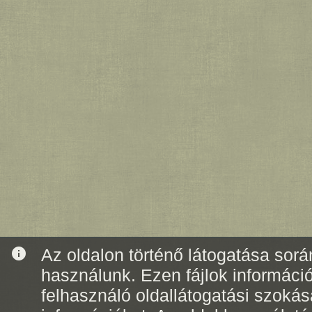
info
Az oldalon történő látogatása során
használunk. Ezen fájlok informáci
felhasználó oldallátogatási szoká