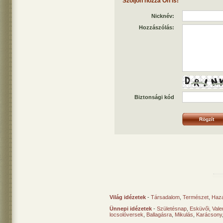
Szóljon hozzá Ön is!
Nicknév:
Hozzászólás:
Biztonsági kód
Világ idézetek
-
Társadalom
,
Természet
,
Haz
Ünnepi idézetek
-
Születésnap
,
Esküvői
,
Vale
locsolóversek
,
Ballagásra
,
Mikulás
,
Karácsony