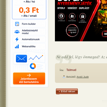
Ne add fel, légy önmagad! Az é
Talmud
Írta:
Beküldő:
Andó Judit
« Előző idézet