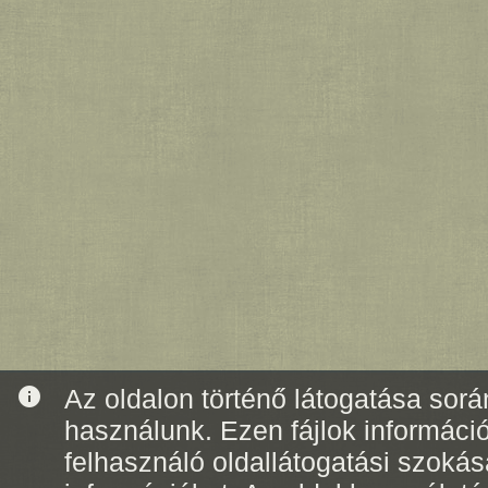
info
Az oldalon történő látogatása során
használunk. Ezen fájlok informáci
felhasználó oldallátogatási szoká