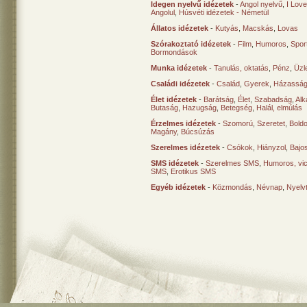
Idegen nyelvű idézetek
-
Angol nyelvű
,
I Lov
Angolul
,
Húsvéti idézetek - Németül
Állatos idézetek
-
Kutyás
,
Macskás
,
Lovas
Szórakoztató idézetek
-
Film
,
Humoros
,
Spor
Bormondások
Munka idézetek
-
Tanulás, oktatás
,
Pénz
,
Üzle
Családi idézetek
-
Család
,
Gyerek
,
Házasság
Élet idézetek
-
Barátság
,
Élet
,
Szabadság
,
Al
Butaság
,
Hazugság
,
Betegség
,
Halál, elmúlás
Érzelmes idézetek
-
Szomorú
,
Szeretet
,
Bold
Magány
,
Búcsúzás
Szerelmes idézetek
-
Csókok
,
Hiányzol
,
Bajo
SMS idézetek
-
Szerelmes SMS
,
Humoros, vi
SMS
,
Erotikus SMS
Egyéb idézetek
-
Közmondás
,
Névnap
,
Nyelv