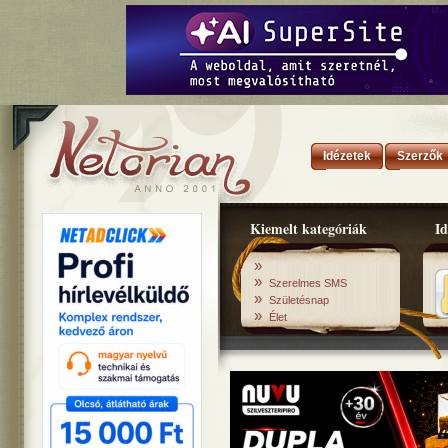
Idézetek
Szerzők
Kiemelt kategóriák
Id
»
»
Szerelmes SMS
»
Születésnap
»
Élet