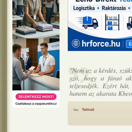
"Nem az a kérdés, szük
szó, hogy a fáraó ak
teljesedjék. Ezért hát
hanem az akarata Kheo
Talmud
Írta: