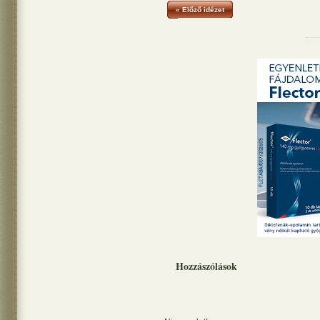
« Előző idézet
Hozzászólások