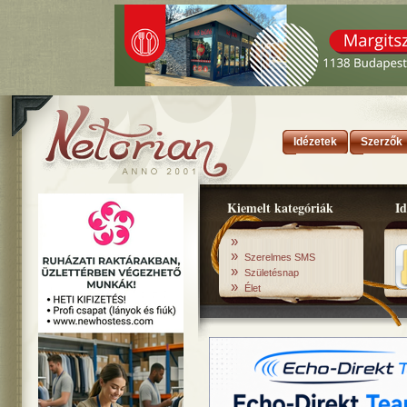
Idézetek
Szerzők
Kiemelt kategóriák
Id
»
»
Szerelmes SMS
»
Születésnap
»
Élet