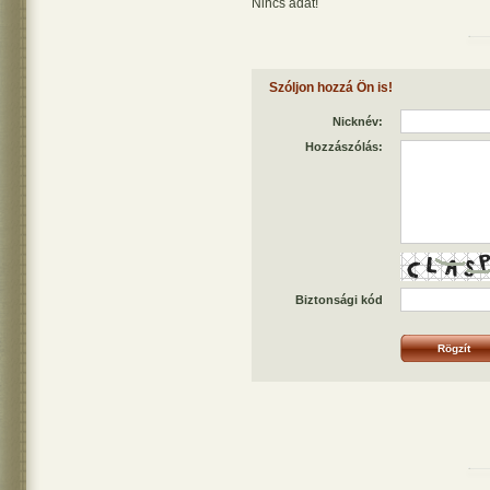
Nincs adat!
Szóljon hozzá Ön is!
Nicknév:
Hozzászólás:
Biztonsági kód