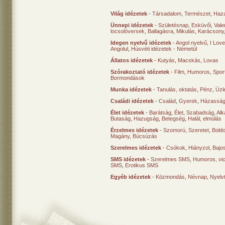
Világ idézetek
-
Társadalom
,
Természet
,
Haz
Ünnepi idézetek
-
Születésnap
,
Esküvői
,
Vale
locsolóversek
,
Ballagásra
,
Mikulás
,
Karácsony
Idegen nyelvű idézetek
-
Angol nyelvű
,
I Lov
Angolul
,
Húsvéti idézetek - Németül
Állatos idézetek
-
Kutyás
,
Macskás
,
Lovas
Szórakoztató idézetek
-
Film
,
Humoros
,
Spor
Bormondások
Munka idézetek
-
Tanulás, oktatás
,
Pénz
,
Üzle
Családi idézetek
-
Család
,
Gyerek
,
Házasság
Élet idézetek
-
Barátság
,
Élet
,
Szabadság
,
Al
Butaság
,
Hazugság
,
Betegség
,
Halál, elmúlás
Érzelmes idézetek
-
Szomorú
,
Szeretet
,
Bold
Magány
,
Búcsúzás
Szerelmes idézetek
-
Csókok
,
Hiányzol
,
Bajo
SMS idézetek
-
Szerelmes SMS
,
Humoros, vi
SMS
,
Erotikus SMS
Egyéb idézetek
-
Közmondás
,
Névnap
,
Nyelv