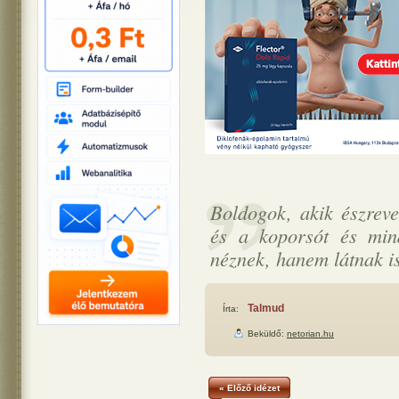
Boldogok, akik észreve
és a koporsót és min
néznek, hanem látnak is
Talmud
Írta:
Beküldő:
netorian.hu
« Előző idézet