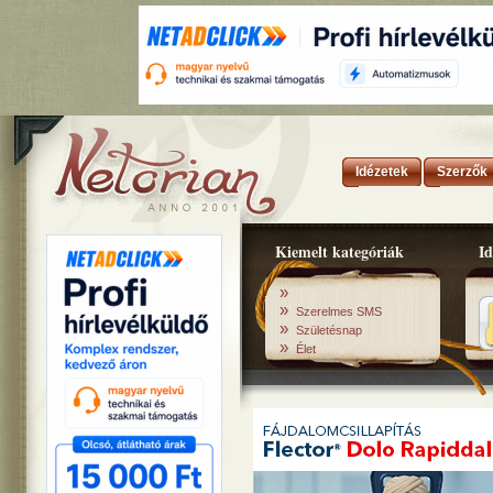
Idézetek
Szerzők
Kiemelt kategóriák
Id
»
»
Szerelmes SMS
»
Születésnap
»
Élet