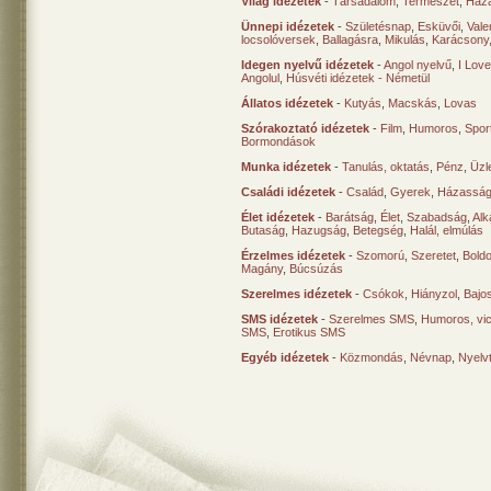
Világ idézetek
-
Társadalom
,
Természet
,
Haz
Ünnepi idézetek
-
Születésnap
,
Esküvői
,
Vale
locsolóversek
,
Ballagásra
,
Mikulás
,
Karácsony
Idegen nyelvű idézetek
-
Angol nyelvű
,
I Lov
Angolul
,
Húsvéti idézetek - Németül
Állatos idézetek
-
Kutyás
,
Macskás
,
Lovas
Szórakoztató idézetek
-
Film
,
Humoros
,
Spor
Bormondások
Munka idézetek
-
Tanulás, oktatás
,
Pénz
,
Üzle
Családi idézetek
-
Család
,
Gyerek
,
Házasság
Élet idézetek
-
Barátság
,
Élet
,
Szabadság
,
Al
Butaság
,
Hazugság
,
Betegség
,
Halál, elmúlás
Érzelmes idézetek
-
Szomorú
,
Szeretet
,
Bold
Magány
,
Búcsúzás
Szerelmes idézetek
-
Csókok
,
Hiányzol
,
Bajo
SMS idézetek
-
Szerelmes SMS
,
Humoros, vi
SMS
,
Erotikus SMS
Egyéb idézetek
-
Közmondás
,
Névnap
,
Nyelv