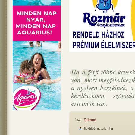
Ha a férfi többé-kevés
van, mert megfeledkezi
a nyelven beszélnek, s
kérdésekben, számu
értelmük van.
Talmud
Írta:
Beküldő:
netorian.hu