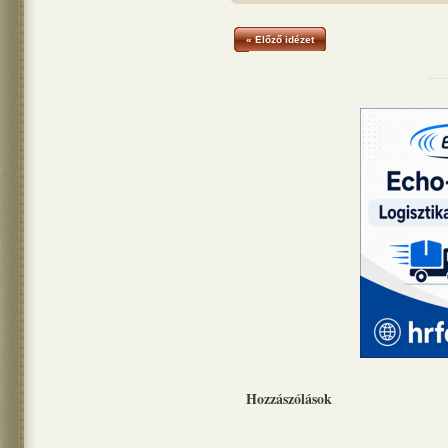
« Előző idézet
Hozzászólások