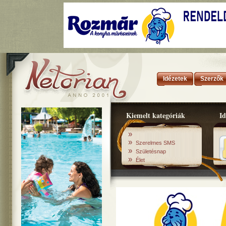
Idézetek
Szerzők
Kiemelt kategóriák
Id
»
»
Szerelmes SMS
»
Születésnap
»
Élet