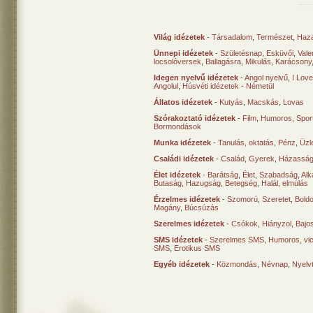
Világ idézetek
-
Társadalom
,
Természet
,
Haz
Ünnepi idézetek
-
Születésnap
,
Esküvői
,
Vale
locsolóversek
,
Ballagásra
,
Mikulás
,
Karácsony
Idegen nyelvű idézetek
-
Angol nyelvű
,
I Lov
Angolul
,
Húsvéti idézetek - Németül
Állatos idézetek
-
Kutyás
,
Macskás
,
Lovas
Szórakoztató idézetek
-
Film
,
Humoros
,
Spor
Bormondások
Munka idézetek
-
Tanulás, oktatás
,
Pénz
,
Üzle
Családi idézetek
-
Család
,
Gyerek
,
Házasság
Élet idézetek
-
Barátság
,
Élet
,
Szabadság
,
Al
Butaság
,
Hazugság
,
Betegség
,
Halál, elmúlás
Érzelmes idézetek
-
Szomorú
,
Szeretet
,
Bold
Magány
,
Búcsúzás
Szerelmes idézetek
-
Csókok
,
Hiányzol
,
Bajo
SMS idézetek
-
Szerelmes SMS
,
Humoros, vi
SMS
,
Erotikus SMS
Egyéb idézetek
-
Közmondás
,
Névnap
,
Nyelv