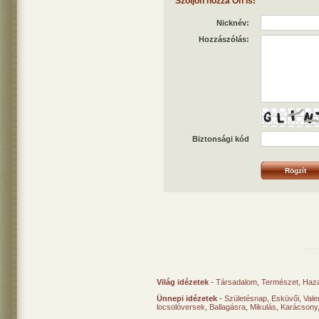
Szóljon hozzá Ön is!
Nicknév:
Hozzászólás:
Biztonsági kód
Világ idézetek
-
Társadalom
,
Természet
,
Haz
Ünnepi idézetek
-
Születésnap
,
Esküvői
,
Vale
locsolóversek
,
Ballagásra
,
Mikulás
,
Karácsony