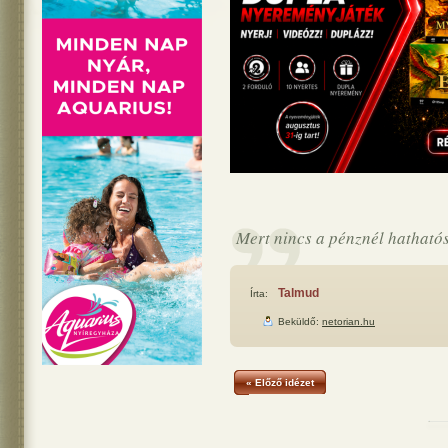
Mert nincs a pénznél hatható
Talmud
Írta:
Beküldő:
netorian.hu
« Előző idézet