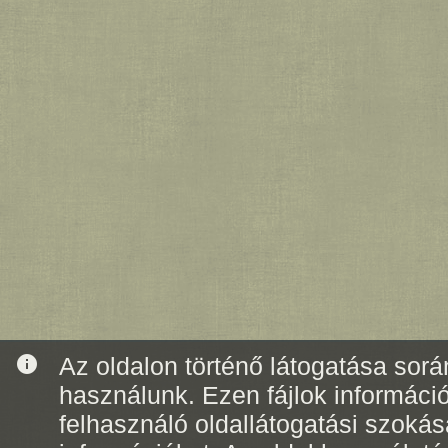
info
Az oldalon történő látogatása során
használunk. Ezen fájlok informáci
felhasználó oldallátogatási szoká