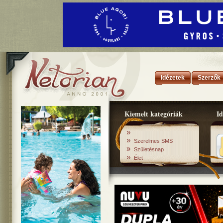
Idézetek
Szerzők
Kiemelt kategóriák
Id
»
»
Szerelmes SMS
»
Születésnap
»
Élet