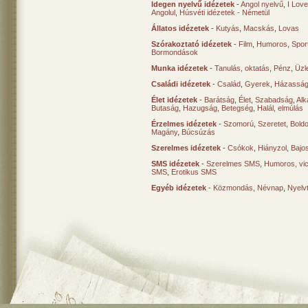
Idegen nyelvű idézetek
-
Angol nyelvű
,
I Lov
Angolul
,
Húsvéti idézetek - Németül
Állatos idézetek
-
Kutyás
,
Macskás
,
Lovas
Szórakoztató idézetek
-
Film
,
Humoros
,
Spor
Bormondások
Munka idézetek
-
Tanulás, oktatás
,
Pénz
,
Üzle
Családi idézetek
-
Család
,
Gyerek
,
Házasság
Élet idézetek
-
Barátság
,
Élet
,
Szabadság
,
Al
Butaság
,
Hazugság
,
Betegség
,
Halál, elmúlás
Érzelmes idézetek
-
Szomorú
,
Szeretet
,
Bold
Magány
,
Búcsúzás
Szerelmes idézetek
-
Csókok
,
Hiányzol
,
Bajo
SMS idézetek
-
Szerelmes SMS
,
Humoros, vi
SMS
,
Erotikus SMS
Egyéb idézetek
-
Közmondás
,
Névnap
,
Nyelv