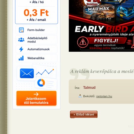
A reklám keverőpálca a mosl
Talmud
Írta:
Beküldő:
netorian.hu
« Előző idézet