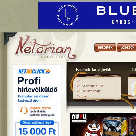
Idézetek
Szerzők
Kiemelt kategóriák
Id
»
»
Szerelmes SMS
»
Születésnap
»
Élet