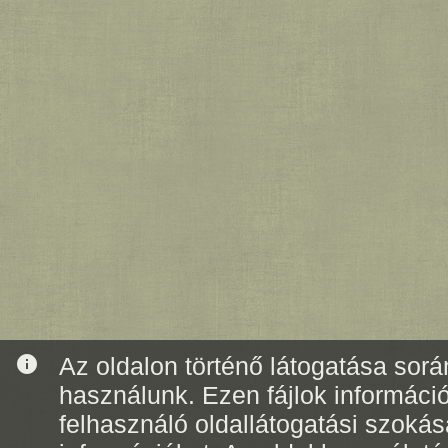
info
Az oldalon történő látogatása során
használunk. Ezen fájlok informáci
felhasználó oldallátogatási szoká