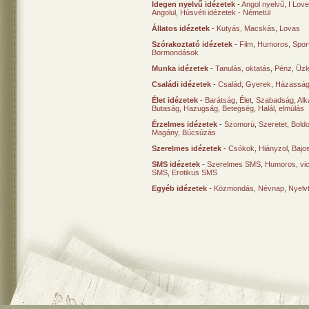
Idegen nyelvű idézetek
-
Angol nyelvű
,
I Lov
Angolul
,
Húsvéti idézetek - Németül
Állatos idézetek
-
Kutyás
,
Macskás
,
Lovas
Szórakoztató idézetek
-
Film
,
Humoros
,
Spor
Bormondások
Munka idézetek
-
Tanulás, oktatás
,
Pénz
,
Üzle
Családi idézetek
-
Család
,
Gyerek
,
Házasság
Élet idézetek
-
Barátság
,
Élet
,
Szabadság
,
Al
Butaság
,
Hazugság
,
Betegség
,
Halál, elmúlás
Érzelmes idézetek
-
Szomorú
,
Szeretet
,
Bold
Magány
,
Búcsúzás
Szerelmes idézetek
-
Csókok
,
Hiányzol
,
Bajo
SMS idézetek
-
Szerelmes SMS
,
Humoros, vi
SMS
,
Erotikus SMS
Egyéb idézetek
-
Közmondás
,
Névnap
,
Nyelv