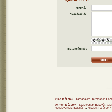
Szóljon hozzá Ön is!
Nicknév:
Hozzászólás:
Biztonsági kód
Világ idézetek
-
Társadalom
,
Természet
,
Haz
Ünnepi idézetek
-
Születésnap
,
Esküvői
,
Vale
locsolóversek
,
Ballagásra
,
Mikulás
,
Karácsony