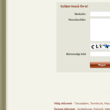
Szóljon hozzá Ön is!
Nicknév:
Hozzászólás:
Biztonsági kód
Világ idézetek
-
Társadalom
,
Természet
,
Haz
Ünnepi idézetek
-
Születésnap
,
Esküvői
,
Vale