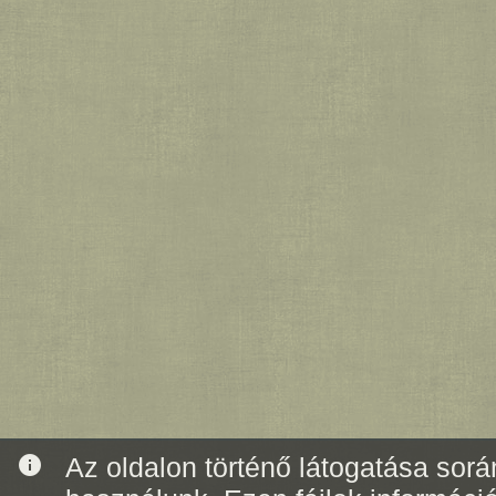
info
Az oldalon történő látogatása során