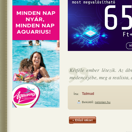
Kétféle ember létezik. Az á
medencéjébe, meg a realista, 
Talmud
Írta:
Beküldő:
netorian.hu
« Előző idézet