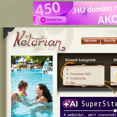
Idézetek
Szerzők
Kiemelt kategóriák
Id
»
»
Szerelmes SMS
»
Születésnap
»
Élet