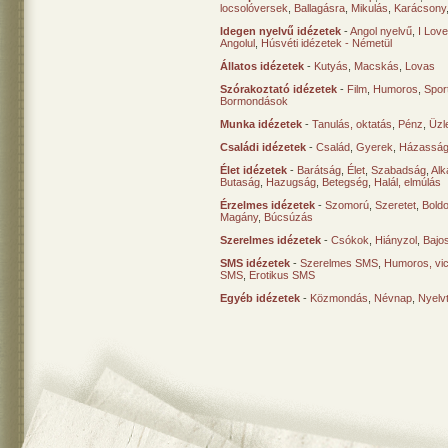
locsolóversek
,
Ballagásra
,
Mikulás
,
Karácsony
Idegen nyelvű idézetek
-
Angol nyelvű
,
I Lov
Angolul
,
Húsvéti idézetek - Németül
Állatos idézetek
-
Kutyás
,
Macskás
,
Lovas
Szórakoztató idézetek
-
Film
,
Humoros
,
Spor
Bormondások
Munka idézetek
-
Tanulás, oktatás
,
Pénz
,
Üzle
Családi idézetek
-
Család
,
Gyerek
,
Házasság
Élet idézetek
-
Barátság
,
Élet
,
Szabadság
,
Al
Butaság
,
Hazugság
,
Betegség
,
Halál, elmúlás
Érzelmes idézetek
-
Szomorú
,
Szeretet
,
Bold
Magány
,
Búcsúzás
Szerelmes idézetek
-
Csókok
,
Hiányzol
,
Bajo
SMS idézetek
-
Szerelmes SMS
,
Humoros, vi
SMS
,
Erotikus SMS
Egyéb idézetek
-
Közmondás
,
Névnap
,
Nyelv