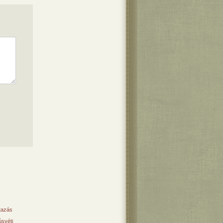
tazás
svéti