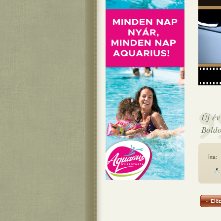
Új év
Boldo
Írta:
« Előz