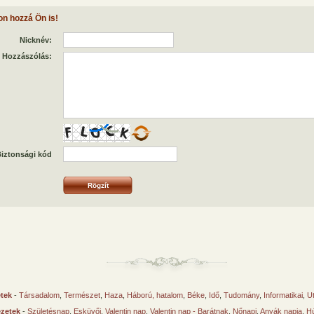
on hozzá Ön is!
Nicknév:
Hozzászólás:
iztonsági kód
etek
-
Társadalom
,
Természet
,
Haza
,
Háború, hatalom
,
Béke
,
Idő
,
Tudomány
,
Informatikai
,
U
ézetek
-
Születésnap
,
Esküvői
,
Valentin nap
,
Valentin nap - Barátnak
,
Nőnapi
,
Anyák napja
,
Hú