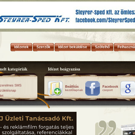
Idézetek
Szerzők
Idézet beküldése
Szófelhő
Felhaszná
elt kategóriák
Idézet beágyazása
zerelmes SMS
Beállítás
Facebook
kezdőlapnak
csoport
zületésnap
let