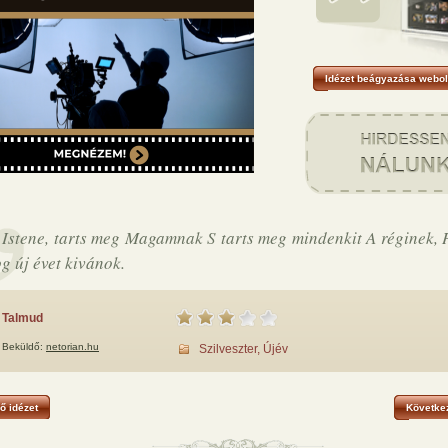
Idézet beágyazása webol
 Istene, tarts meg Magamnak S tarts meg mindenkit A réginek, 
g új évet kivánok.
Talmud
Beküldő:
netorian.hu
Szilveszter, Újév
ő idézet
Következ