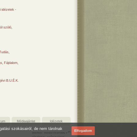
 idézetek -
ól szóló
,
Tudás
,
ás
,
Fájdalom
,
Újévi B.U.É.K.
zum
Médiaajánlat
Idézetek
ogatási szokásairól, de nem tárolnak
Elfogadom