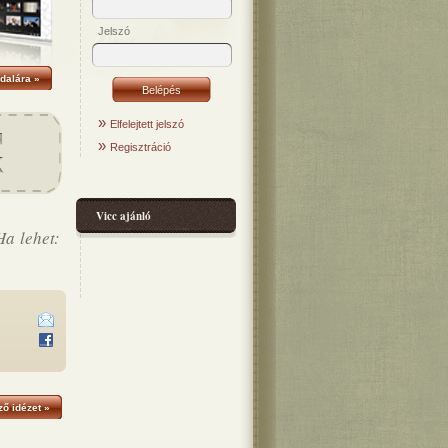
Jelszó
dalára »
»
Elfelejtett jelszó
»
Regisztráció
Vicc ajánló
Ha lehet:
ő idézet »