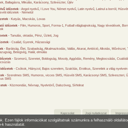
sek
,
Ballagásra
,
Mikulás
,
Karácsony
,
Szilveszter, Újév
lvű idézetek
-
Angol nyelvű
,
I Love You
,
Német nyelvű
,
Latin nyelvű
,
Latinul a borról
,
Húsvéti
svéti idézetek - Németül
ézetek
-
Kutyás
,
Macskás
,
Lovas
tó idézetek
-
Film
,
Humoros
,
Sport
,
Forma-1
,
Futball világbajnokság
,
Nagy tévedések
,
Borr
ok
zetek
-
Tanulás, oktatás
,
Pénz
,
Üzleti
,
Jog
ézetek
-
Család
,
Gyerek
,
Házassági
tek
-
Barátság
,
Élet
,
Szabadság
,
Alkalmazkodás
,
Vallás
,
Akarat
,
Ambíció
,
Alkotás
,
Művészet
,
azugság
,
Betegség
,
Halál, elmúlás
dézetek
-
Szomorú
,
Szeretet
,
Boldogság
,
Mosoly
,
Aggódás
,
Remény
,
Megbocsátás
,
Csalód
úcsúzás
 idézetek
-
Csókok
,
Hiányzol
,
Bajos szerelem
,
Szakítás
,
Erotikus
,
Szeretlek a világ nyelvein
tek
-
Szerelmes SMS
,
Humoros, vicces SMS
,
Húsvéti SMS
,
Karácsonyi SMS
,
Szilveszteri, 
ikus SMS
zetek
-
Közmondás
,
Névnap
,
Nyelvtörő
,
Dalszöveg
,
Sírfelirat
Kapcsolat
Jogi nyilatkozat
Impress
unk. Ezen fájlok információkat szolgáltatnak számunkra a felhasználó oldallát
e-k használatát.