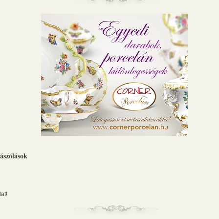
ászólások
at!