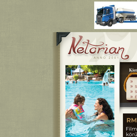
Kiem
»
»
S
»
S
»
É