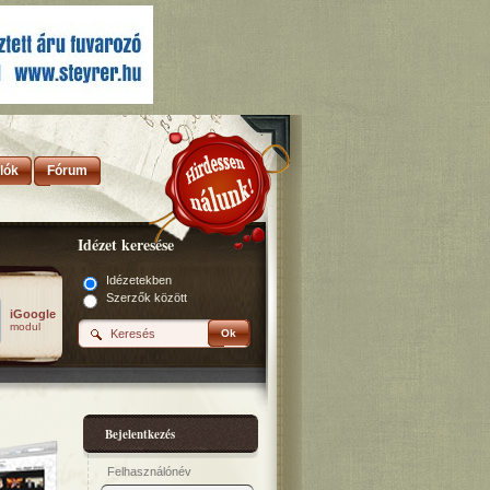
lók
Fórum
Idézet keresése
Idézetekben
Szerzők között
iGoogle
modul
Ok
Bejelentkezés
Felhasználónév