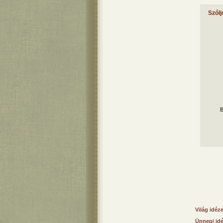
Szólj
B
Világ idéz
Ünnepi id