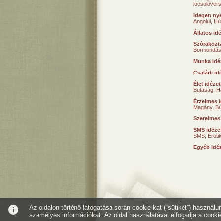
locsolóver
Idegen nye
Angolul
,
Hú
Állatos id
Szórakozta
Bormondás
Munka idé
Családi id
Élet idéze
Butaság
,
H
Érzelmes i
Magány
,
B
Szerelmes
SMS idéze
SMS
,
Erot
Egyéb idé
info
Az oldalon történő látogatása során cookie-kat (“sütiket”) használ
személyes információkat. Az oldal használatával elfogadja a cooki