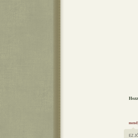
Hozz
mend
EZ JÓ