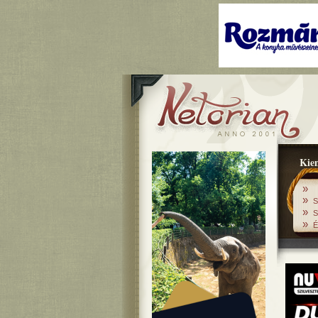
Kiem
»
»
S
»
S
»
É