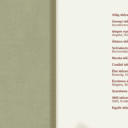
Világ idéz
Ünnepi id
locsolóver
Idegen nye
Angolul
,
Hú
Állatos id
Szórakozta
Bormondás
Munka idé
Családi id
Élet idéze
Butaság
,
H
Érzelmes i
Magány
,
B
Szerelmes
SMS idéze
SMS
,
Erot
Egyéb idé