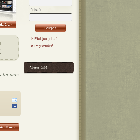
Jelszó
dalára »
»
Elfelejtett jelszó
»
Regisztráció
Vicc ajánló
s ha nem
ő idézet »