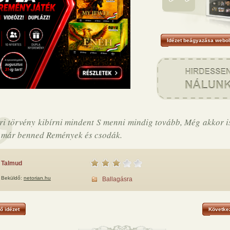
Idézet beágyazása webol
i törvény kibírni mindent S menni mindig tovább, Még akkor i
 már benned Remények és csodák.
Talmud
Beküldő:
netorian.hu
Ballagásra
ő idézet
Következ