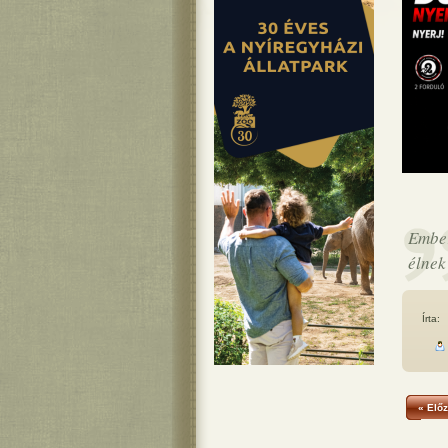
Ember
élnek
Írta:
« Előz