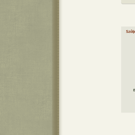
Szólj
B