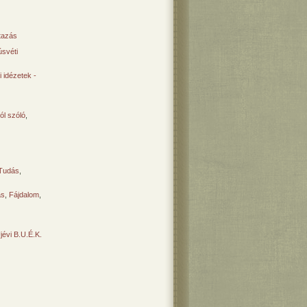
tazás
svéti
 idézetek -
ól szóló
,
Tudás
,
ás
,
Fájdalom
,
Újévi B.U.É.K.