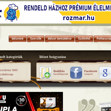
Idézetek
Szerzők
Idézet beküldése
Szófelhő
Felhaszná
elt kategóriák
Idézet beágyazása
zerelmes SMS
Beállítás
Facebook
kezdőlapnak
csoport
zületésnap
let