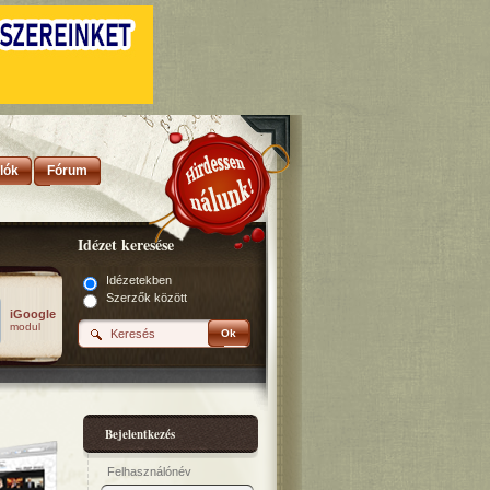
lók
Fórum
Idézet keresése
Idézetekben
Szerzők között
iGoogle
modul
Ok
Bejelentkezés
Felhasználónév