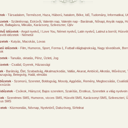
etek
-
Társadalom
,
Természet
,
Haza
,
Háború, hatalom
,
Béke
,
Idő
,
Tudomány
,
Informatikai
,
U
ézetek
-
Születésnap
,
Esküvői
,
Valentin nap
,
Valentin nap - Barátnak
,
Nőnapi
,
Anyák napja
,
Hú
sek
,
Ballagásra
,
Mikulás
,
Karácsony
,
Szilveszter, Újév
lvű idézetek
-
Angol nyelvű
,
I Love You
,
Német nyelvű
,
Latin nyelvű
,
Latinul a borról
,
Húsvéti
svéti idézetek - Németül
ézetek
-
Kutyás
,
Macskás
,
Lovas
tó idézetek
-
Film
,
Humoros
,
Sport
,
Forma-1
,
Futball világbajnokság
,
Nagy tévedések
,
Borr
ok
zetek
-
Tanulás, oktatás
,
Pénz
,
Üzleti
,
Jog
ézetek
-
Család
,
Gyerek
,
Házassági
tek
-
Barátság
,
Élet
,
Szabadság
,
Alkalmazkodás
,
Vallás
,
Akarat
,
Ambíció
,
Alkotás
,
Művészet
,
azugság
,
Betegség
,
Halál, elmúlás
dézetek
-
Szomorú
,
Szeretet
,
Boldogság
,
Mosoly
,
Aggódás
,
Remény
,
Megbocsátás
,
Csalód
úcsúzás
 idézetek
-
Csókok
,
Hiányzol
,
Bajos szerelem
,
Szakítás
,
Erotikus
,
Szeretlek a világ nyelvein
tek
-
Szerelmes SMS
,
Humoros, vicces SMS
,
Húsvéti SMS
,
Karácsonyi SMS
,
Szilveszteri, 
ikus SMS
zetek
-
Közmondás
,
Névnap
,
Nyelvtörő
,
Dalszöveg
,
Sírfelirat