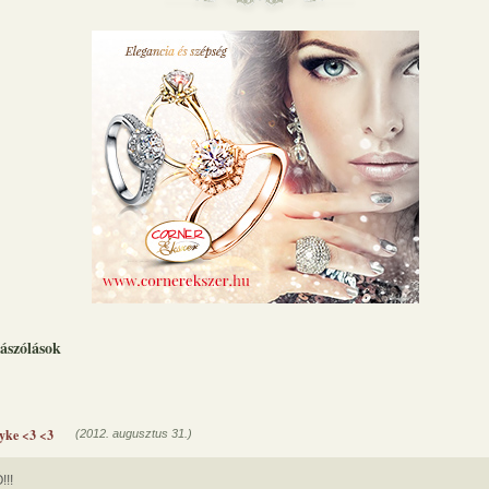
ászólások
yke <3 <3
(2012. augusztus 31.)
!!!