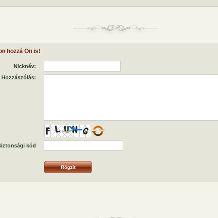
on hozzá Ön is!
Nicknév:
Hozzászólás:
iztonsági kód