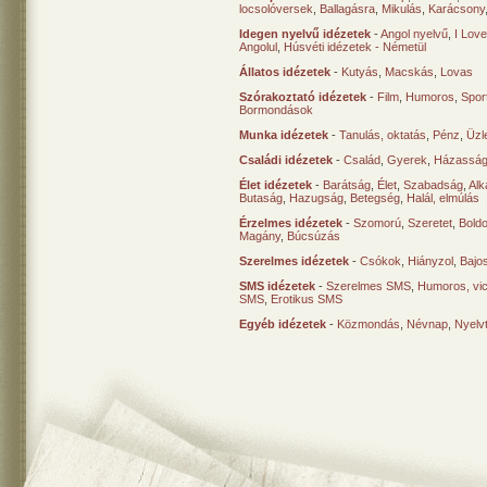
locsolóversek
,
Ballagásra
,
Mikulás
,
Karácsony
Idegen nyelvű idézetek
-
Angol nyelvű
,
I Lov
Angolul
,
Húsvéti idézetek - Németül
Állatos idézetek
-
Kutyás
,
Macskás
,
Lovas
Szórakoztató idézetek
-
Film
,
Humoros
,
Spor
Bormondások
Munka idézetek
-
Tanulás, oktatás
,
Pénz
,
Üzle
Családi idézetek
-
Család
,
Gyerek
,
Házasság
Élet idézetek
-
Barátság
,
Élet
,
Szabadság
,
Al
Butaság
,
Hazugság
,
Betegség
,
Halál, elmúlás
Érzelmes idézetek
-
Szomorú
,
Szeretet
,
Bold
Magány
,
Búcsúzás
Szerelmes idézetek
-
Csókok
,
Hiányzol
,
Bajo
SMS idézetek
-
Szerelmes SMS
,
Humoros, vi
SMS
,
Erotikus SMS
Egyéb idézetek
-
Közmondás
,
Névnap
,
Nyelv