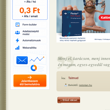
Menj el, karácson, menj innen
én magam, egyes-egyedűl vag
Talmud
Írta:
Beküldő:
netorian.hu
« Előző idézet