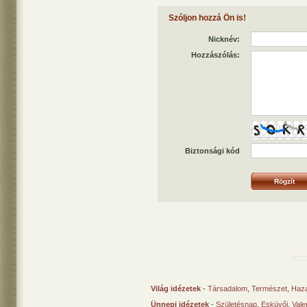
Szóljon hozzá Ön is!
Nicknév:
Hozzászólás:
Biztonsági kód
Világ idézetek
-
Társadalom
,
Természet
,
Haz
Ünnepi idézetek
-
Születésnap
,
Esküvői
,
Vale