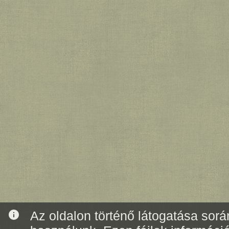
info
Az oldalon történő látogatása során