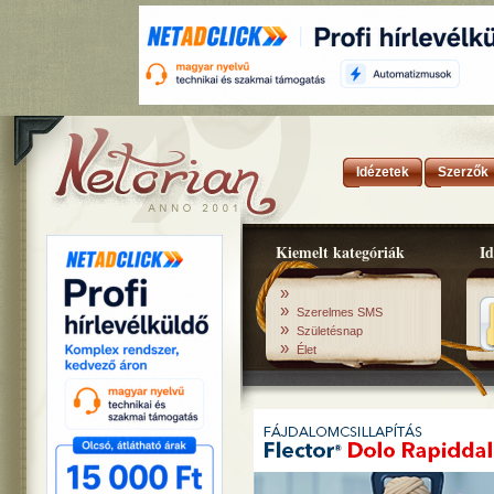
Idézetek
Szerzők
Kiemelt kategóriák
Id
»
»
Szerelmes SMS
»
Születésnap
»
Élet