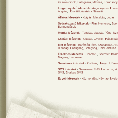
locsolóversek
,
Ballagásra
,
Mikulás
,
Karácsony
Idegen nyelvű idézetek
-
Angol nyelvű
,
I Lov
Angolul
,
Húsvéti idézetek - Németül
Állatos idézetek
-
Kutyás
,
Macskás
,
Lovas
Szórakoztató idézetek
-
Film
,
Humoros
,
Spor
Bormondások
Munka idézetek
-
Tanulás, oktatás
,
Pénz
,
Üzle
Családi idézetek
-
Család
,
Gyerek
,
Házasság
Élet idézetek
-
Barátság
,
Élet
,
Szabadság
,
Al
Butaság
,
Hazugság
,
Betegség
,
Halál, elmúlás
Érzelmes idézetek
-
Szomorú
,
Szeretet
,
Bold
Magány
,
Búcsúzás
Szerelmes idézetek
-
Csókok
,
Hiányzol
,
Bajo
SMS idézetek
-
Szerelmes SMS
,
Humoros, vi
SMS
,
Erotikus SMS
Egyéb idézetek
-
Közmondás
,
Névnap
,
Nyelv