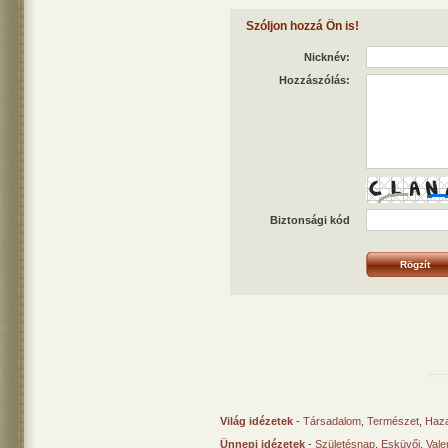
Szóljon hozzá Ön is!
Nicknév:
Hozzászólás:
Biztonsági kód
Világ idézetek
-
Társadalom
,
Természet
,
Haz
Ünnepi idézetek
-
Születésnap
,
Esküvői
,
Vale