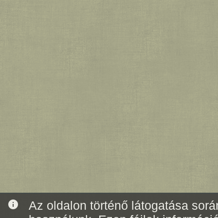
info
Az oldalon történő látogatása során