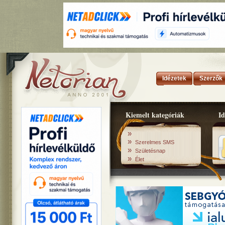
Idézetek
Szerzők
Kiemelt kategóriák
Id
»
»
Szerelmes SMS
»
Születésnap
»
Élet