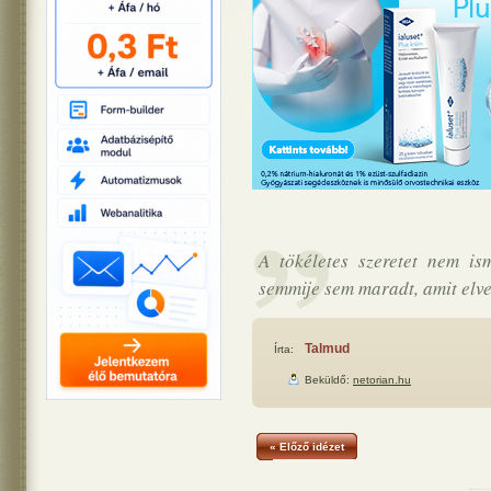
A tökéletes szeretet nem is
semmije sem maradt, amit elve
Talmud
Írta:
Beküldő:
netorian.hu
« Előző idézet