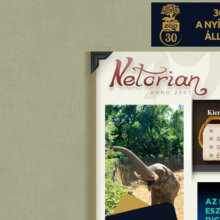
Kiem
»
»
S
»
S
»
É