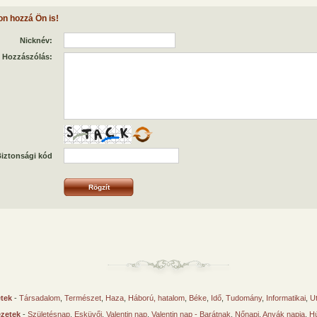
on hozzá Ön is!
Nicknév:
Hozzászólás:
iztonsági kód
etek
-
Társadalom
,
Természet
,
Haza
,
Háború, hatalom
,
Béke
,
Idő
,
Tudomány
,
Informatikai
,
U
ézetek
-
Születésnap
,
Esküvői
,
Valentin nap
,
Valentin nap - Barátnak
,
Nőnapi
,
Anyák napja
,
Hú