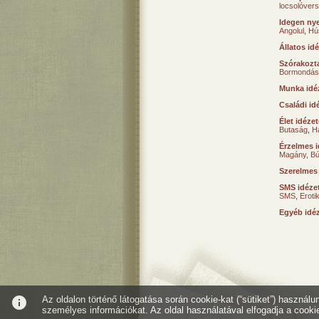
locsolóver
Idegen nye
Angolul
,
Hú
Állatos id
Szórakozta
Bormondás
Munka idé
Családi id
Élet idéze
Butaság
,
H
Érzelmes i
Magány
,
B
Szerelmes
SMS idéze
SMS
,
Erot
Egyéb idé
info
Az oldalon történő látogatása során cookie-kat (“sütiket”) használ
személyes információkat. Az oldal használatával elfogadja a cooki