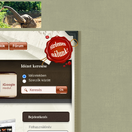
lók
Fórum
Idézet keresése
Idézetekben
Szerzők között
iGoogle
modul
Ok
Bejelentkezés
Felhasználónév