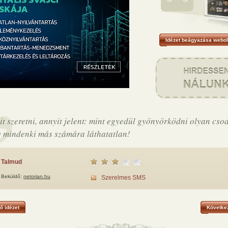
Idézet beágyazása webol
it szeretni, annyit jelent: mint egyedül gyönyörködni olyan cso
 mindenki más számára láthatatlan!
Talmud
Beküldő:
netorian.hu
Szerelmes SMS
ő idézet
Következ