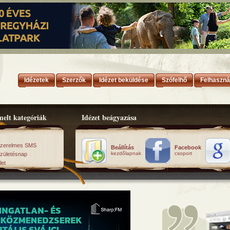
Idézetek
Szerzők
Idézet beküldése
Szófelhő
Felhaszná
elt kategóriák
Idézet beágyazása
zerelmes SMS
Beállítás
Facebook
kezdőlapnak
csoport
zületésnap
let