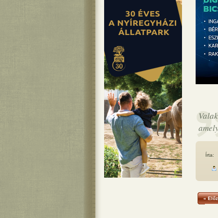
Valak
amely
Írta:
« Előz