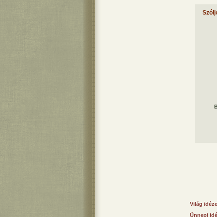
Szólj
B
Világ idéz
Ünnepi id