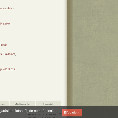
 idézetek -
ól szóló
,
Tudás
,
ás
,
Fájdalom
,
Újévi B.U.É.K.
zum
Médiaajánlat
Idézetek
ogatási szokásairól, de nem tárolnak
Elfogadom