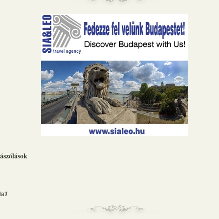
ászólások
at!