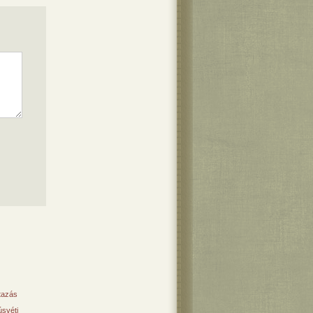
tazás
svéti