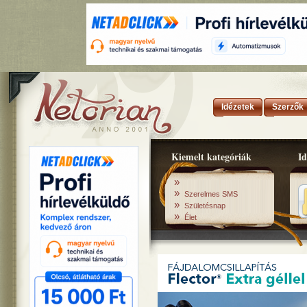
Idézetek
Szerzők
Kiemelt kategóriák
Id
»
»
Szerelmes SMS
»
Születésnap
»
Élet