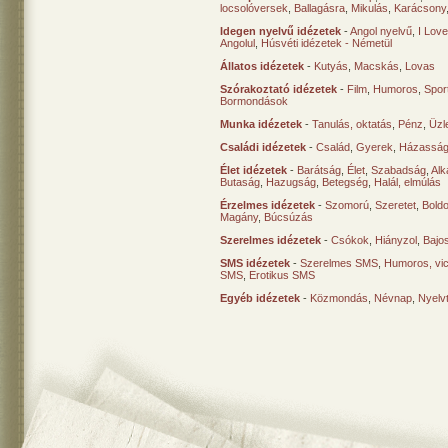
locsolóversek
,
Ballagásra
,
Mikulás
,
Karácsony
Idegen nyelvű idézetek
-
Angol nyelvű
,
I Lov
Angolul
,
Húsvéti idézetek - Németül
Állatos idézetek
-
Kutyás
,
Macskás
,
Lovas
Szórakoztató idézetek
-
Film
,
Humoros
,
Spor
Bormondások
Munka idézetek
-
Tanulás, oktatás
,
Pénz
,
Üzle
Családi idézetek
-
Család
,
Gyerek
,
Házasság
Élet idézetek
-
Barátság
,
Élet
,
Szabadság
,
Al
Butaság
,
Hazugság
,
Betegség
,
Halál, elmúlás
Érzelmes idézetek
-
Szomorú
,
Szeretet
,
Bold
Magány
,
Búcsúzás
Szerelmes idézetek
-
Csókok
,
Hiányzol
,
Bajo
SMS idézetek
-
Szerelmes SMS
,
Humoros, vi
SMS
,
Erotikus SMS
Egyéb idézetek
-
Közmondás
,
Névnap
,
Nyelv