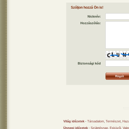
Szóljon hozzá Ön is!
Nicknév:
Hozzászólás:
Biztonsági kód
Világ idézetek
-
Társadalom
,
Természet
,
Haz
Ünnepi idézetek
-
Születésnap
,
Esküvői
,
Vale