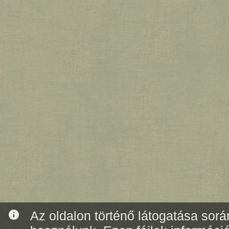
info
Az oldalon történő látogatása során