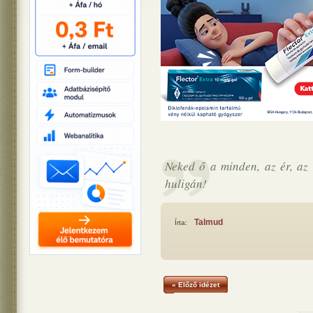
Neked ő a minden, az ér, az
huligán!
Talmud
Írta:
« Előző idézet