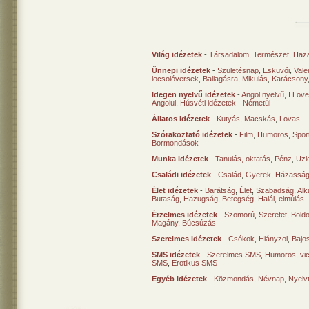
Világ idézetek
-
Társadalom
,
Természet
,
Haz
Ünnepi idézetek
-
Születésnap
,
Esküvői
,
Vale
locsolóversek
,
Ballagásra
,
Mikulás
,
Karácsony
Idegen nyelvű idézetek
-
Angol nyelvű
,
I Lov
Angolul
,
Húsvéti idézetek - Németül
Állatos idézetek
-
Kutyás
,
Macskás
,
Lovas
Szórakoztató idézetek
-
Film
,
Humoros
,
Spor
Bormondások
Munka idézetek
-
Tanulás, oktatás
,
Pénz
,
Üzle
Családi idézetek
-
Család
,
Gyerek
,
Házasság
Élet idézetek
-
Barátság
,
Élet
,
Szabadság
,
Al
Butaság
,
Hazugság
,
Betegség
,
Halál, elmúlás
Érzelmes idézetek
-
Szomorú
,
Szeretet
,
Bold
Magány
,
Búcsúzás
Szerelmes idézetek
-
Csókok
,
Hiányzol
,
Bajo
SMS idézetek
-
Szerelmes SMS
,
Humoros, vi
SMS
,
Erotikus SMS
Egyéb idézetek
-
Közmondás
,
Névnap
,
Nyelv