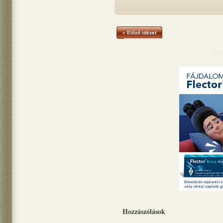
« Előző idézet
Hozzászólások