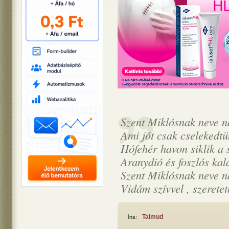
Szent Miklósnak neve n
Ami jót csak cselekedt
Hófehér havon siklik a 
Aranydió és foszlós kal
Szent Miklósnak neve na
Vidám szívvel , szerete
Talmud
Írta: