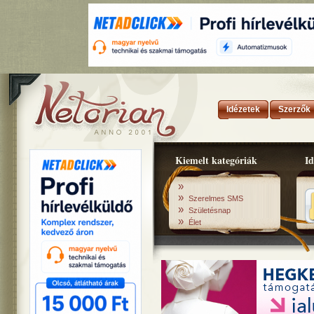
Idézetek
Szerzők
Kiemelt kategóriák
Id
»
»
Szerelmes SMS
»
Születésnap
»
Élet