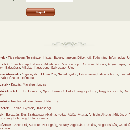
etek
-
Társadalom
,
Természet
,
Haza
,
Háború, hatalom
,
Béke
,
Idő
,
Tudomány
,
Informatikai
,
U
ézetek
-
Születésnap
,
Esküvői
,
Valentin nap
,
Valentin nap - Barátnak
,
Nőnapi
,
Anyák napja
,
Hú
sek
,
Ballagásra
,
Mikulás
,
Karácsony
,
Szilveszter, Újév
lvű idézetek
-
Angol nyelvű
,
I Love You
,
Német nyelvű
,
Latin nyelvű
,
Latinul a borról
,
Húsvéti
svéti idézetek - Németül
ézetek
-
Kutyás
,
Macskás
,
Lovas
tó idézetek
-
Film
,
Humoros
,
Sport
,
Forma-1
,
Futball világbajnokság
,
Nagy tévedések
,
Borr
ok
zetek
-
Tanulás, oktatás
,
Pénz
,
Üzleti
,
Jog
ézetek
-
Család
,
Gyerek
,
Házassági
tek
-
Barátság
,
Élet
,
Szabadság
,
Alkalmazkodás
,
Vallás
,
Akarat
,
Ambíció
,
Alkotás
,
Művészet
,
azugság
,
Betegség
,
Halál, elmúlás
dézetek
-
Szomorú
,
Szeretet
,
Boldogság
,
Mosoly
,
Aggódás
,
Remény
,
Megbocsátás
,
Csalód
úcsúzás