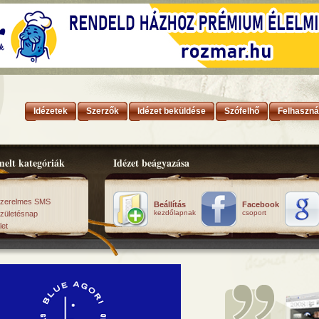
Idézetek
Szerzők
Idézet beküldése
Szófelhő
Felhaszná
elt kategóriák
Idézet beágyazása
zerelmes SMS
Beállítás
Facebook
kezdőlapnak
csoport
zületésnap
let