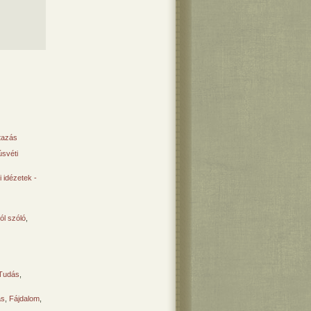
tazás
svéti
 idézetek -
ól szóló
,
Tudás
,
ás
,
Fájdalom
,