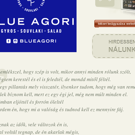
Idézet beágyazása webol
emlékszel, hogy szép is volt, mikor annyi minden rólunk szólt,
gsem kerestél és el is feledtél, de mondd mitől féltél.
egy pillantás mely visszatér, ilyenkor tudom, hogy még van re
lek bíznom kell, mert ez egy égi jel, még nem múlt minden el.
mban eljöttél és forrón öleltél
rdem én, hogy mi a valóság és tudnod kell ez mennyire fáj.
znak az idők, vele változok én is,
l voltál tegnap, de én akarlak mégis,