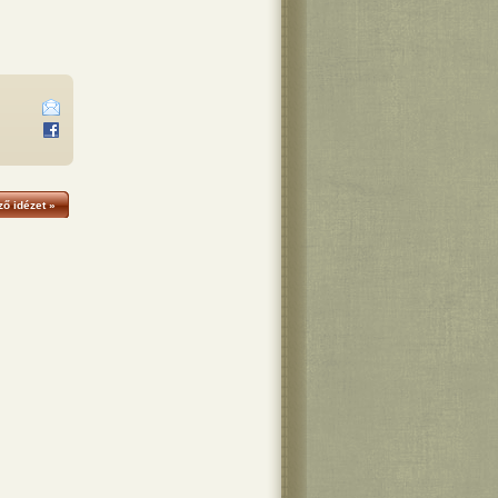
ő idézet »