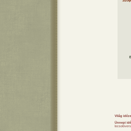
Szólj
B
Világ idéz
Ünnepi id
locsolóver