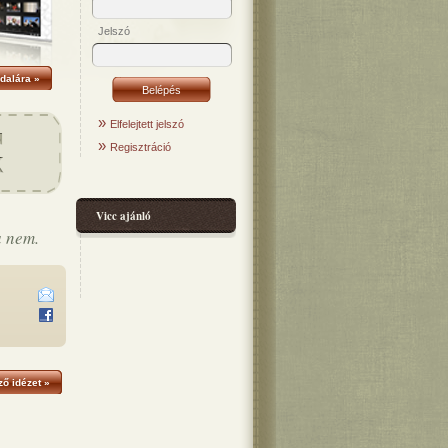
Jelszó
dalára »
»
Elfelejtett jelszó
»
Regisztráció
Vicc ajánló
a nem.
ő idézet »