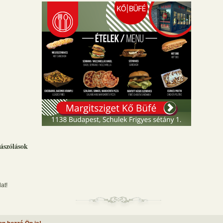
ászólások
at!