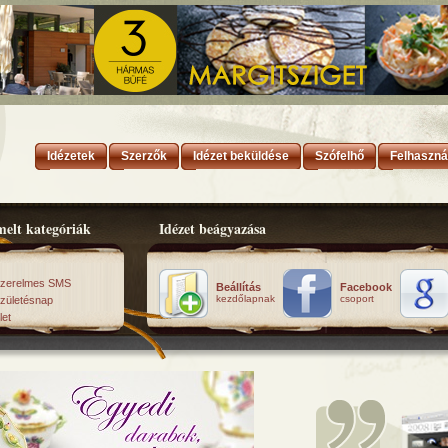
Idézetek
Szerzők
Idézet beküldése
Szófelhő
Felhaszná
elt kategóriák
Idézet beágyazása
zerelmes SMS
Beállítás
Facebook
kezdőlapnak
csoport
zületésnap
let