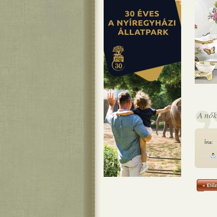
A nők
Írta:
« Előz