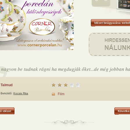
Idézet beágyazása webol
 nagyon be tudnak rágni ha megdugják őket...de még jobban h
Talmud
Beküldő:
Kocsis Rita
Film
ő idézet
Következ