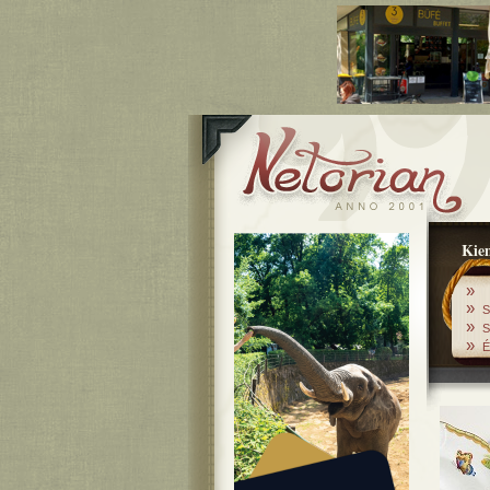
Kiem
»
»
S
»
S
»
É