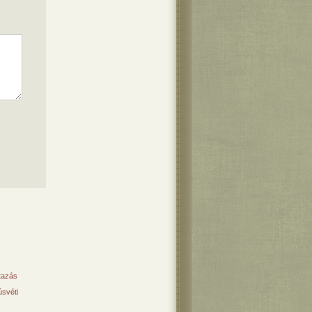
tazás
svéti