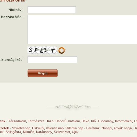
on hozzá Ön is!
Nicknév:
Hozzászólás:
iztonsági kód
etek
-
Társadalom
,
Természet
,
Haza
,
Háború, hatalom
,
Béke
,
Idő
,
Tudomány
,
Informatikai
,
U
ézetek
-
Születésnap
,
Esküvői
,
Valentin nap
,
Valentin nap - Barátnak
,
Nőnapi
,
Anyák napja
,
Hú
sek
,
Ballagásra
,
Mikulás
,
Karácsony
,
Szilveszter, Újév