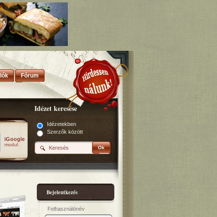
lók
Fórum
Idézet keresése
Idézetekben
Szerzők között
iGoogle
modul
Ok
Bejelentkezés
Felhasználónév