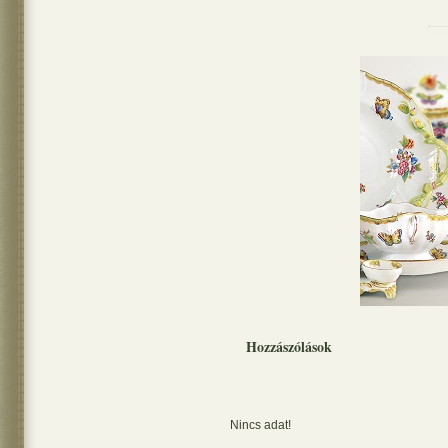
Hozzászólások
Nincs adat!