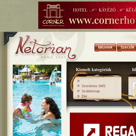
Idézetek
Szerzők
Kiemelt kategóriák
Id
»
»
Szerelmes SMS
»
Születésnap
»
Élet