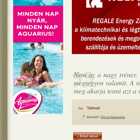
Nem az a nagy tréner, 
megtegyen valamit. A na
meg akarja tenni azt a 
Talmud
Írta:
Beküldő:
Pócza Alexandra
« Előző idézet