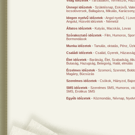
Világ idézetek
-
Társadalom
,
Természet
,
Haz
Ünnepi idézetek
-
Születésnap
,
Esküvői
,
Vale
locsolóversek
,
Ballagásra
,
Mikulás
,
Karácsony
Idegen nyelvű idézetek
-
Angol nyelvű
,
I Lov
Angolul
,
Húsvéti idézetek - Németül
Állatos idézetek
-
Kutyás
,
Macskás
,
Lovas
Szórakoztató idézetek
-
Film
,
Humoros
,
Spor
Bormondások
Munka idézetek
-
Tanulás, oktatás
,
Pénz
,
Üzle
Családi idézetek
-
Család
,
Gyerek
,
Házasság
Élet idézetek
-
Barátság
,
Élet
,
Szabadság
,
Al
Butaság
,
Hazugság
,
Betegség
,
Halál, elmúlás
Érzelmes idézetek
-
Szomorú
,
Szeretet
,
Bold
Magány
,
Búcsúzás
Szerelmes idézetek
-
Csókok
,
Hiányzol
,
Bajo
SMS idézetek
-
Szerelmes SMS
,
Humoros, vi
SMS
,
Erotikus SMS
Egyéb idézetek
-
Közmondás
,
Névnap
,
Nyelv