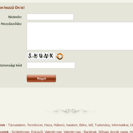
on hozzá Ön is!
Nicknév:
Hozzászólás:
iztonsági kód
etek
-
Társadalom
,
Természet
,
Haza
,
Háború, hatalom
,
Béke
,
Idő
,
Tudomány
,
Informatikai
,
U
ézetek
-
Születésnap
,
Esküvői
,
Valentin nap
,
Valentin nap - Barátnak
,
Nőnapi
,
Anyák napja
,
Hú