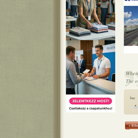
Where
The o
Írta:
« Előz