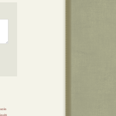
tazás
svéti