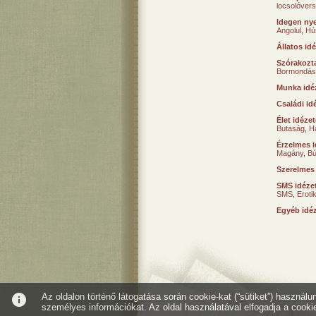
locsolóver
Idegen nye
Angolul
,
Hú
Állatos id
Szórakozta
Bormondás
Munka idé
Családi id
Élet idéze
Butaság
,
H
Érzelmes i
Magány
,
B
Szerelmes
SMS idéze
SMS
,
Erot
Egyéb idé
info
Az oldalon történő látogatása során cookie-kat (“sütiket”) használ
személyes információkat. Az oldal használatával elfogadja a cooki