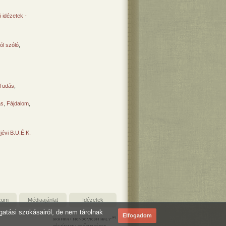
 idézetek -
ól szóló
,
Tudás
,
ás
,
Fájdalom
,
Újévi B.U.É.K.
zum
Médiaajánlat
Idézetek
ogatási szokásairól, de nem tárolnak
Elfogadom