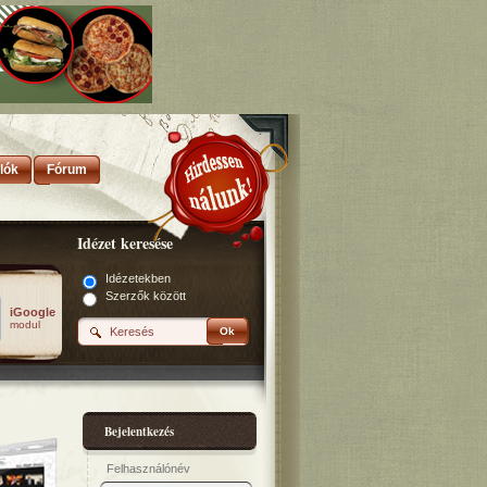
lók
Fórum
Idézet keresése
Idézetekben
Szerzők között
iGoogle
modul
Ok
Bejelentkezés
Felhasználónév