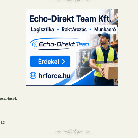
ászólások
at!