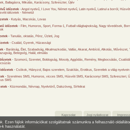
sek
,
Ballagásra
,
Mikulás
,
Karácsony
,
Szilveszter, Újév
lvű idézetek
-
Angol nyelvű
,
I Love You
,
Német nyelvű
,
Latin nyelvű
,
Latinul a borról
,
Húsvéti
svéti idézetek - Németül
ézetek
-
Kutyás
,
Macskás
,
Lovas
tó idézetek
-
Film
,
Humoros
,
Sport
,
Forma-1
,
Futball világbajnokság
,
Nagy tévedések
,
Borr
ok
zetek
-
Tanulás, oktatás
,
Pénz
,
Üzleti
,
Jog
ézetek
-
Család
,
Gyerek
,
Házassági
tek
-
Barátság
,
Élet
,
Szabadság
,
Alkalmazkodás
,
Vallás
,
Akarat
,
Ambíció
,
Alkotás
,
Művészet
,
azugság
,
Betegség
,
Halál, elmúlás
dézetek
-
Szomorú
,
Szeretet
,
Boldogság
,
Mosoly
,
Aggódás
,
Remény
,
Megbocsátás
,
Csalód
úcsúzás
 idézetek
-
Csókok
,
Hiányzol
,
Bajos szerelem
,
Szakítás
,
Erotikus
,
Szeretlek a világ nyelvein
tek
-
Szerelmes SMS
,
Humoros, vicces SMS
,
Húsvéti SMS
,
Karácsonyi SMS
,
Szilveszteri, 
ikus SMS
zetek
-
Közmondás
,
Névnap
,
Nyelvtörő
,
Dalszöveg
,
Sírfelirat
Kapcsolat
Jogi nyilatkozat
Impress
unk. Ezen fájlok információkat szolgáltatnak számunkra a felhasználó oldallát
e-k használatát.