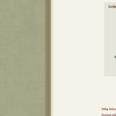
Szólj
B
Világ idéz
Ünnepi id