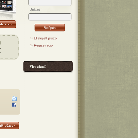
Jelszó
dalára »
»
Elfelejtett jelszó
»
Regisztráció
Vicc ajánló
ő idézet »