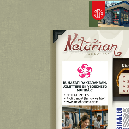
Kiem
»
»
S
»
S
»
É