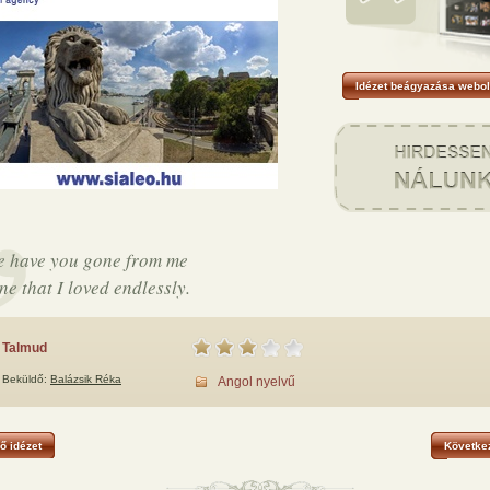
Idézet beágyazása webol
 have you gone from me
ne that I loved endlessly.
Talmud
Beküldő:
Balázsik Réka
Angol nyelvű
ő idézet
Következ