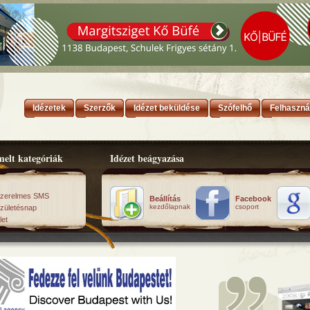
Idézetek
Szerzők
Idézet beküldése
Szófelhő
Felhaszná
elt kategóriák
Idézet beágyazása
zerelmes SMS
Beállítás
Facebook
kezdőlapnak
csoport
zületésnap
let