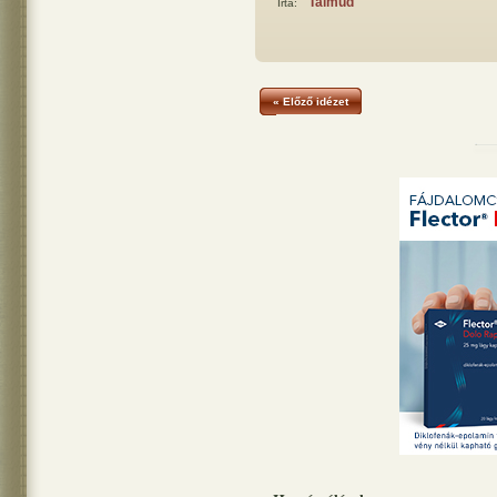
Talmud
Írta:
« Előző idézet