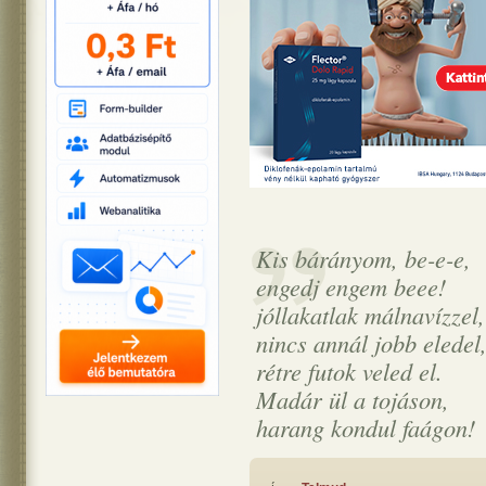
Kis bárányom, be-e-e,
engedj engem beee!
jóllakatlak málnavízzel,
nincs annál jobb eledel
rétre futok veled el.
Madár ül a tojáson,
harang kondul faágon!