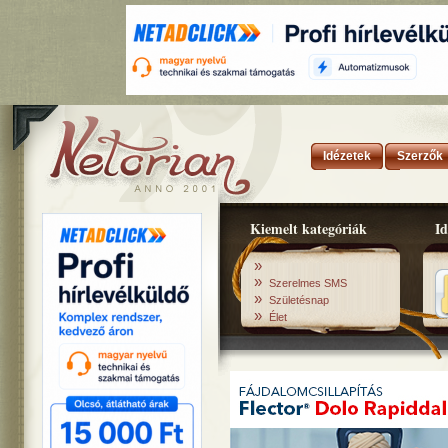
Idézetek
Szerzők
Kiemelt kategóriák
Id
»
»
Szerelmes SMS
»
Születésnap
»
Élet