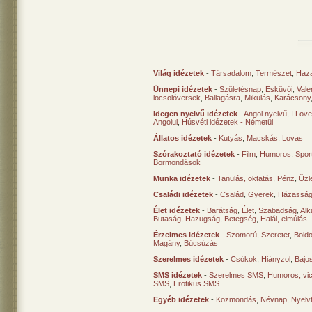
Világ idézetek
-
Társadalom
,
Természet
,
Haz
Ünnepi idézetek
-
Születésnap
,
Esküvői
,
Vale
locsolóversek
,
Ballagásra
,
Mikulás
,
Karácsony
Idegen nyelvű idézetek
-
Angol nyelvű
,
I Lov
Angolul
,
Húsvéti idézetek - Németül
Állatos idézetek
-
Kutyás
,
Macskás
,
Lovas
Szórakoztató idézetek
-
Film
,
Humoros
,
Spor
Bormondások
Munka idézetek
-
Tanulás, oktatás
,
Pénz
,
Üzle
Családi idézetek
-
Család
,
Gyerek
,
Házasság
Élet idézetek
-
Barátság
,
Élet
,
Szabadság
,
Al
Butaság
,
Hazugság
,
Betegség
,
Halál, elmúlás
Érzelmes idézetek
-
Szomorú
,
Szeretet
,
Bold
Magány
,
Búcsúzás
Szerelmes idézetek
-
Csókok
,
Hiányzol
,
Bajo
SMS idézetek
-
Szerelmes SMS
,
Humoros, vi
SMS
,
Erotikus SMS
Egyéb idézetek
-
Közmondás
,
Névnap
,
Nyelv