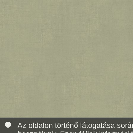
info
Az oldalon történő látogatása során