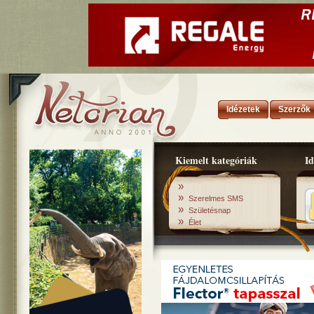
Idézetek
Szerzők
Kiemelt kategóriák
Id
»
»
Szerelmes SMS
»
Születésnap
»
Élet