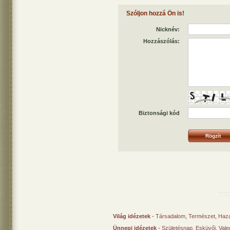
Szóljon hozzá Ön is!
Nicknév:
Hozzászólás:
Biztonsági kód
Világ idézetek
-
Társadalom
,
Természet
,
Haz
Ünnepi idézetek
-
Születésnap
,
Esküvői
,
Vale