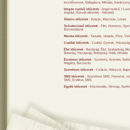
locsolóversek
,
Ballagásra
,
Mikulás
,
Karácsony
Idegen nyelvű idézetek
-
Angol nyelvű
,
I Lov
Angolul
,
Húsvéti idézetek - Németül
Állatos idézetek
-
Kutyás
,
Macskás
,
Lovas
Szórakoztató idézetek
-
Film
,
Humoros
,
Spor
Bormondások
Munka idézetek
-
Tanulás, oktatás
,
Pénz
,
Üzle
Családi idézetek
-
Család
,
Gyerek
,
Házasság
Élet idézetek
-
Barátság
,
Élet
,
Szabadság
,
Al
Butaság
,
Hazugság
,
Betegség
,
Halál, elmúlás
Érzelmes idézetek
-
Szomorú
,
Szeretet
,
Bold
Magány
,
Búcsúzás
Szerelmes idézetek
-
Csókok
,
Hiányzol
,
Bajo
SMS idézetek
-
Szerelmes SMS
,
Humoros, vi
SMS
,
Erotikus SMS
Egyéb idézetek
-
Közmondás
,
Névnap
,
Nyelv