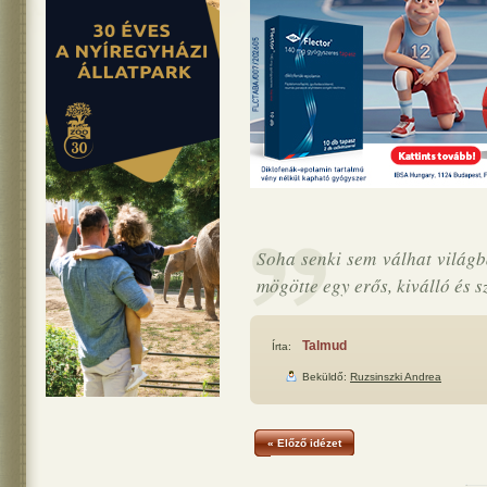
Soha senki sem válhat világ
mögötte egy erős, kiválló és s
Talmud
Írta:
Beküldő:
Ruzsinszki Andrea
« Előző idézet