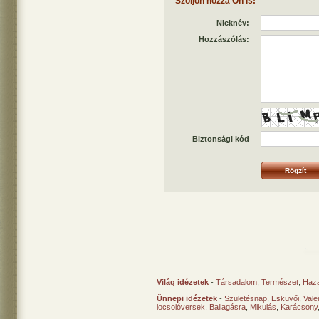
Szóljon hozzá Ön is!
Nicknév:
Hozzászólás:
Biztonsági kód
Világ idézetek
-
Társadalom
,
Természet
,
Haz
Ünnepi idézetek
-
Születésnap
,
Esküvői
,
Vale
locsolóversek
,
Ballagásra
,
Mikulás
,
Karácsony