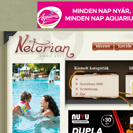
Idézetek
Szerzők
Kiemelt kategóriák
Id
»
»
Szerelmes SMS
»
Születésnap
»
Élet