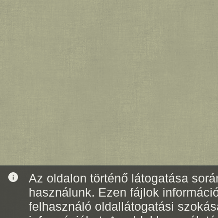
info
Az oldalon történő látogatása során
használunk. Ezen fájlok informáci
felhasználó oldallátogatási szoká