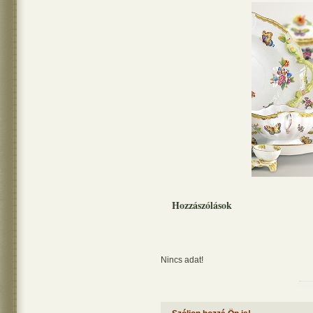
Hozzászólások
Nincs adat!