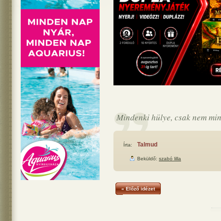
Mindenki hülye, csak nem mind
Talmud
Írta:
Beküldő:
szabó lilla
« Előző idézet