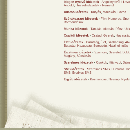
Idegen nyelvű idézetek
-
Angol nyelvű
,
I Lov
Angolul
,
Húsvéti idézetek - Németül
Állatos idézetek
-
Kutyás
,
Macskás
,
Lovas
Szórakoztató idézetek
-
Film
,
Humoros
,
Spor
Bormondások
Munka idézetek
-
Tanulás, oktatás
,
Pénz
,
Üzle
Családi idézetek
-
Család
,
Gyerek
,
Házasság
Élet idézetek
-
Barátság
,
Élet
,
Szabadság
,
Al
Butaság
,
Hazugság
,
Betegség
,
Halál, elmúlás
Érzelmes idézetek
-
Szomorú
,
Szeretet
,
Bold
Magány
,
Búcsúzás
Szerelmes idézetek
-
Csókok
,
Hiányzol
,
Bajo
SMS idézetek
-
Szerelmes SMS
,
Humoros, vi
SMS
,
Erotikus SMS
Egyéb idézetek
-
Közmondás
,
Névnap
,
Nyelv