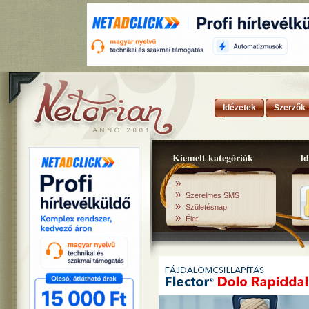
Idézetek
Szerzők
Kiemelt kategóriák
Id
»
»
Szerelmes SMS
»
Születésnap
»
Élet