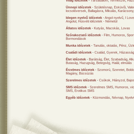
Világ idézetek
-
Társadalom
,
Természet
,
Haz
Ünnepi idézetek
-
Születésnap
,
Esküvői
,
Vale
locsolóversek
,
Ballagásra
,
Mikulás
,
Karácsony
Idegen nyelvű idézetek
-
Angol nyelvű
,
I Lov
Angolul
,
Húsvéti idézetek - Németül
Állatos idézetek
-
Kutyás
,
Macskás
,
Lovas
Szórakoztató idézetek
-
Film
,
Humoros
,
Spor
Bormondások
Munka idézetek
-
Tanulás, oktatás
,
Pénz
,
Üzle
Családi idézetek
-
Család
,
Gyerek
,
Házasság
Élet idézetek
-
Barátság
,
Élet
,
Szabadság
,
Al
Butaság
,
Hazugság
,
Betegség
,
Halál, elmúlás
Érzelmes idézetek
-
Szomorú
,
Szeretet
,
Bold
Magány
,
Búcsúzás
Szerelmes idézetek
-
Csókok
,
Hiányzol
,
Bajo
SMS idézetek
-
Szerelmes SMS
,
Humoros, vi
SMS
,
Erotikus SMS
Egyéb idézetek
-
Közmondás
,
Névnap
,
Nyelv