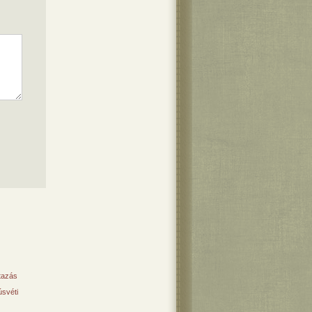
tazás
svéti