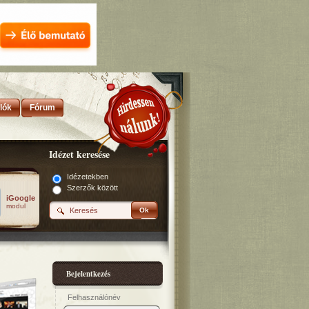
lók
Fórum
Idézet keresése
Idézetekben
Szerzők között
iGoogle
modul
Ok
Bejelentkezés
Felhasználónév