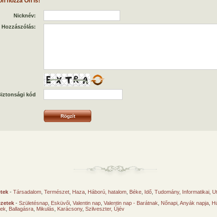
on hozzá Ön is!
Nicknév:
Hozzászólás:
iztonsági kód
etek
-
Társadalom
,
Természet
,
Haza
,
Háború, hatalom
,
Béke
,
Idő
,
Tudomány
,
Informatikai
,
U
ézetek
-
Születésnap
,
Esküvői
,
Valentin nap
,
Valentin nap - Barátnak
,
Nőnapi
,
Anyák napja
,
Hú
sek
,
Ballagásra
,
Mikulás
,
Karácsony
,
Szilveszter, Újév