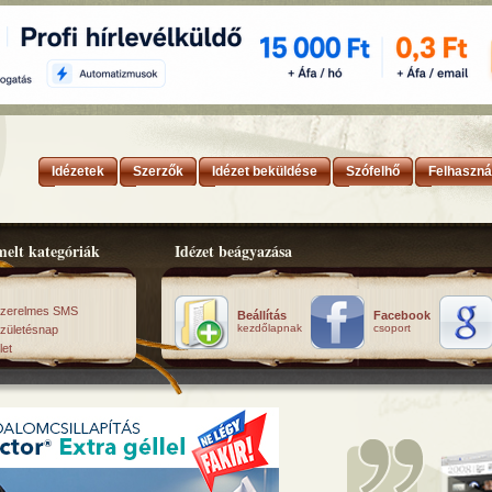
Idézetek
Szerzők
Idézet beküldése
Szófelhő
Felhaszná
elt kategóriák
Idézet beágyazása
zerelmes SMS
Beállítás
Facebook
kezdőlapnak
csoport
zületésnap
let