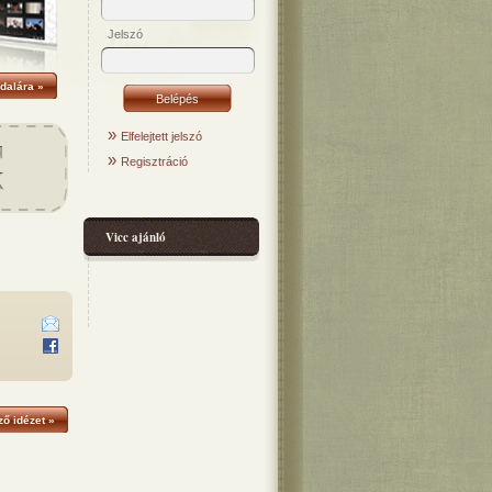
Jelszó
dalára »
»
Elfelejtett jelszó
»
Regisztráció
Vicc ajánló
ő idézet »