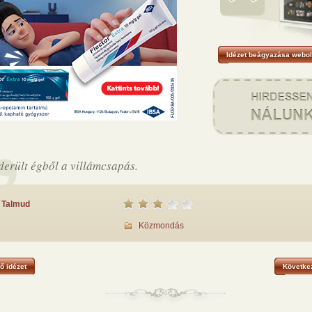
Idézet beágyazása webol
derült égből a villámcsapás.
Talmud
Közmondás
ő idézet
Következ