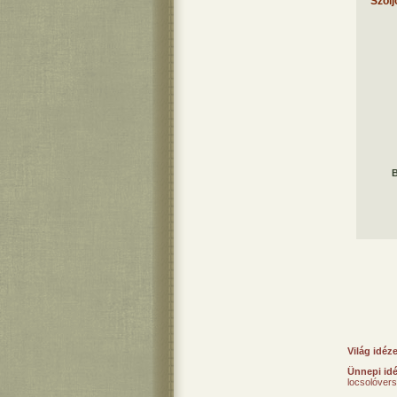
Szólj
B
Világ idéz
Ünnepi id
locsolóver