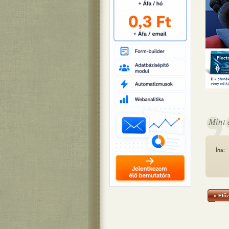
Mint 
Írta:
« Előz