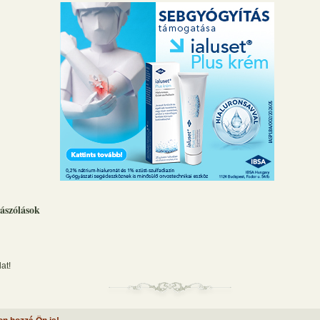
ászólások
at!