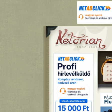
Kiem
»
»
S
»
S
»
É