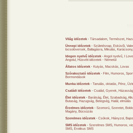
Világ idézetek
-
Társadalom
,
Természet
,
Haz
Ünnepi idézetek
-
Születésnap
,
Esküvői
,
Vale
locsolóversek
,
Ballagásra
,
Mikulás
,
Karácsony
Idegen nyelvű idézetek
-
Angol nyelvű
,
I Lov
Angolul
,
Húsvéti idézetek - Németül
Állatos idézetek
-
Kutyás
,
Macskás
,
Lovas
Szórakoztató idézetek
-
Film
,
Humoros
,
Spor
Bormondások
Munka idézetek
-
Tanulás, oktatás
,
Pénz
,
Üzle
Családi idézetek
-
Család
,
Gyerek
,
Házasság
Élet idézetek
-
Barátság
,
Élet
,
Szabadság
,
Al
Butaság
,
Hazugság
,
Betegség
,
Halál, elmúlás
Érzelmes idézetek
-
Szomorú
,
Szeretet
,
Bold
Magány
,
Búcsúzás
Szerelmes idézetek
-
Csókok
,
Hiányzol
,
Bajo
SMS idézetek
-
Szerelmes SMS
,
Humoros, vi
SMS
,
Erotikus SMS