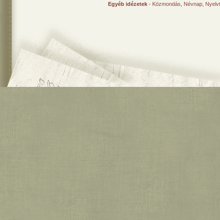
Egyéb idézetek
-
Közmondás
,
Névnap
,
Nyelv