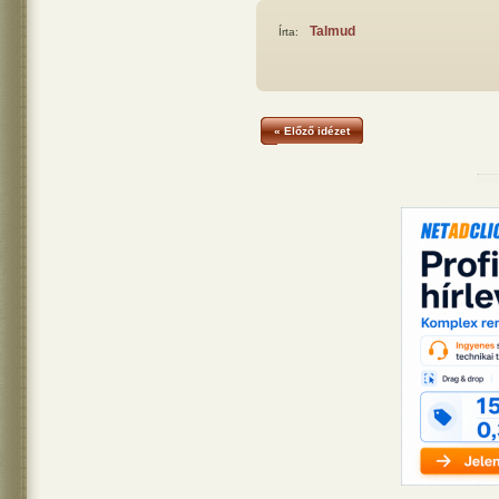
Talmud
Írta:
« Előző idézet