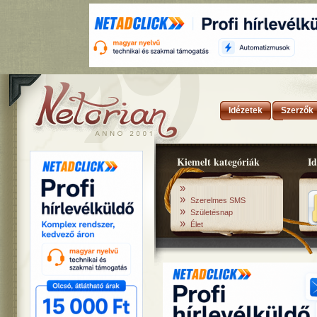
Idézetek
Szerzők
Kiemelt kategóriák
Id
»
»
Szerelmes SMS
»
Születésnap
»
Élet