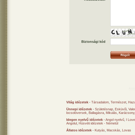
Biztonsági kód
Világ idézetek
-
Társadalom
,
Természet
,
Haz
Ünnepi idézetek
-
Születésnap
,
Esküvői
,
Vale
locsolóversek
,
Ballagásra
,
Mikulás
,
Karácsony
Idegen nyelvű idézetek
-
Angol nyelvű
,
I Lov
Angolul
,
Húsvéti idézetek - Németül
Állatos idézetek
-
Kutyás
,
Macskás
,
Lovas