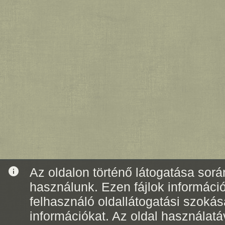
info
Az oldalon történő látogatása során
használunk. Ezen fájlok informáci
felhasználó oldallátogatási szoká
információkat. Az oldal használatá