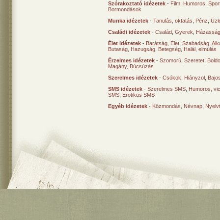
Szórakoztató idézetek
-
Film
,
Humoros
,
Spor
Bormondások
Munka idézetek
-
Tanulás, oktatás
,
Pénz
,
Üzle
Családi idézetek
-
Család
,
Gyerek
,
Házasság
Élet idézetek
-
Barátság
,
Élet
,
Szabadság
,
Al
Butaság
,
Hazugság
,
Betegség
,
Halál, elmúlás
Érzelmes idézetek
-
Szomorú
,
Szeretet
,
Bold
Magány
,
Búcsúzás
Szerelmes idézetek
-
Csókok
,
Hiányzol
,
Bajo
SMS idézetek
-
Szerelmes SMS
,
Humoros, vi
SMS
,
Erotikus SMS
Egyéb idézetek
-
Közmondás
,
Névnap
,
Nyelv