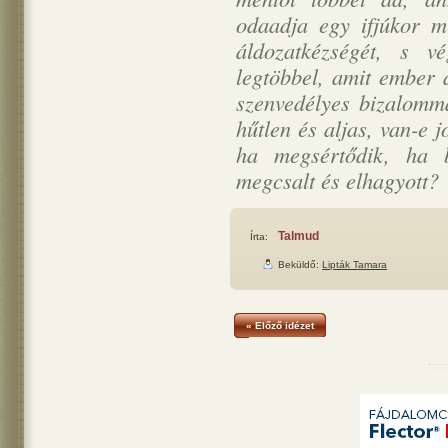
odaadja egy ifjúkor m
áldozatkézségét, s 
legtöbbel, amit ember 
szenvedélyes bizalomma
hűtlen és aljas, van-e 
ha megsértődik, ha b
megcsalt és elhagyott?
Talmud
Írta:
Beküldő:
Lipták Tamara
« Előző idézet