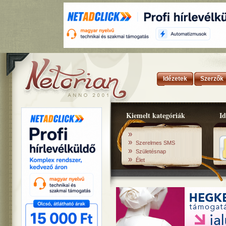
Idézetek
Szerzők
Kiemelt kategóriák
Id
»
»
Szerelmes SMS
»
Születésnap
»
Élet