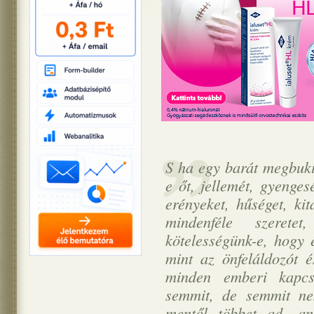
S ha egy barát megbuki
e őt, jellemét, gyenge
erényeket, hűséget, ki
mindenféle szeret
kötelességünk-e, hogy 
mint az önfeláldozót 
minden emberi kapcs
semmit, de semmit n
mentől többet ad, an