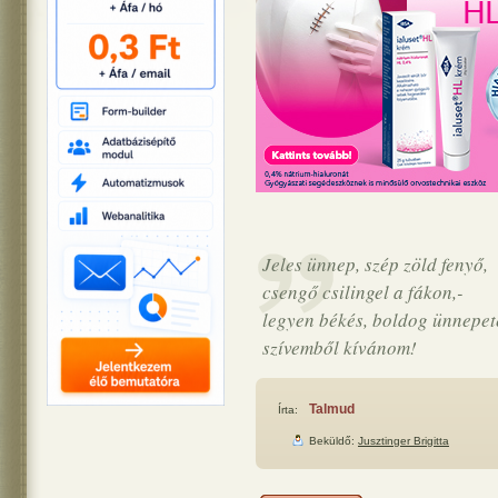
Jeles ünnep, szép zöld fenyő,
csengő csilingel a fákon,-
legyen békés, boldog ünnepet
szívemből kívánom!
Talmud
Írta:
Beküldő:
Jusztinger Brigitta