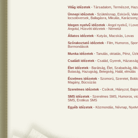
Világ idézetek
-
Társadalom
,
Természet
,
Haz
Ünnepi idézetek
-
Születésnap
,
Esküvői
,
Vale
locsolóversek
,
Ballagásra
,
Mikulás
,
Karácsony
Idegen nyelvű idézetek
-
Angol nyelvű
,
I Lov
Angolul
,
Húsvéti idézetek - Németül
Állatos idézetek
-
Kutyás
,
Macskás
,
Lovas
Szórakoztató idézetek
-
Film
,
Humoros
,
Spor
Bormondások
Munka idézetek
-
Tanulás, oktatás
,
Pénz
,
Üzle
Családi idézetek
-
Család
,
Gyerek
,
Házasság
Élet idézetek
-
Barátság
,
Élet
,
Szabadság
,
Al
Butaság
,
Hazugság
,
Betegség
,
Halál, elmúlás
Érzelmes idézetek
-
Szomorú
,
Szeretet
,
Bold
Magány
,
Búcsúzás
Szerelmes idézetek
-
Csókok
,
Hiányzol
,
Bajo
SMS idézetek
-
Szerelmes SMS
,
Humoros, vi
SMS
,
Erotikus SMS
Egyéb idézetek
-
Közmondás
,
Névnap
,
Nyelv