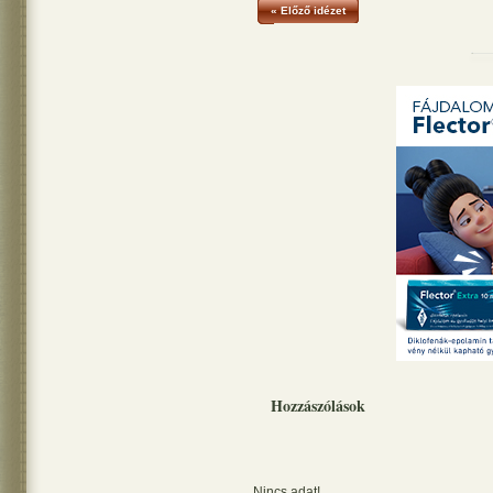
« Előző idézet
Hozzászólások
Nincs adat!