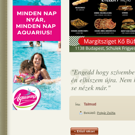
"Engedd hogy szívembe 
én elhiszem újra. Nem 
se nézek már."
Talmud
Írta:
Beküldő:
Polgár Zsófia
« Előző idézet