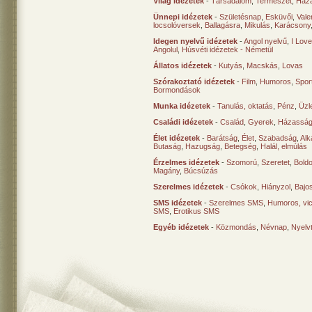
Világ idézetek
-
Társadalom
,
Természet
,
Haz
Ünnepi idézetek
-
Születésnap
,
Esküvői
,
Vale
locsolóversek
,
Ballagásra
,
Mikulás
,
Karácsony
Idegen nyelvű idézetek
-
Angol nyelvű
,
I Lov
Angolul
,
Húsvéti idézetek - Németül
Állatos idézetek
-
Kutyás
,
Macskás
,
Lovas
Szórakoztató idézetek
-
Film
,
Humoros
,
Spor
Bormondások
Munka idézetek
-
Tanulás, oktatás
,
Pénz
,
Üzle
Családi idézetek
-
Család
,
Gyerek
,
Házasság
Élet idézetek
-
Barátság
,
Élet
,
Szabadság
,
Al
Butaság
,
Hazugság
,
Betegség
,
Halál, elmúlás
Érzelmes idézetek
-
Szomorú
,
Szeretet
,
Bold
Magány
,
Búcsúzás
Szerelmes idézetek
-
Csókok
,
Hiányzol
,
Bajo
SMS idézetek
-
Szerelmes SMS
,
Humoros, vi
SMS
,
Erotikus SMS
Egyéb idézetek
-
Közmondás
,
Névnap
,
Nyelv