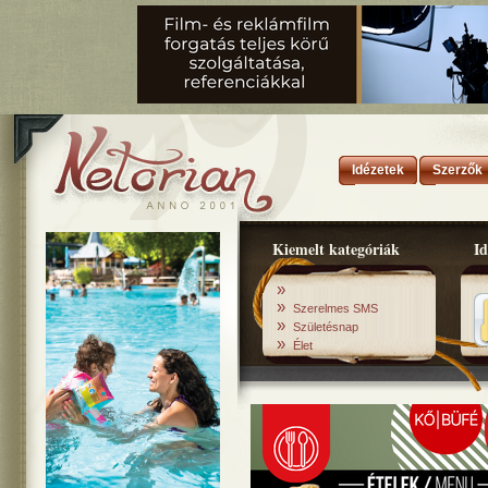
Idézetek
Szerzők
Kiemelt kategóriák
Id
»
»
Szerelmes SMS
»
Születésnap
»
Élet