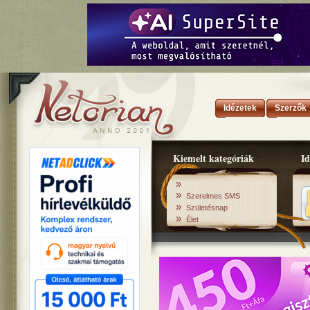
Idézetek
Szerzők
Kiemelt kategóriák
Id
»
»
Szerelmes SMS
»
Születésnap
»
Élet