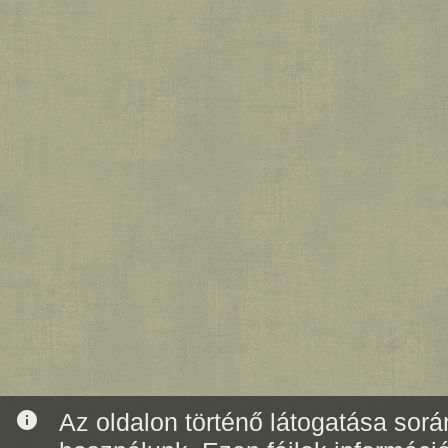
info
Az oldalon történő látogatása során