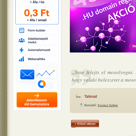
„Sose felejts el mosolyogni
hogy valaki beleszeret a mos
Talmud
Írta:
Beküldő:
Kovács Szilvia
« Előző idézet