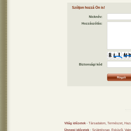
Szóljon hozzá Ön is!
Nicknév:
Hozzászólás:
Biztonsági kód
Világ idézetek
-
Társadalom
,
Természet
,
Haz
Ünnepi idézetek
-
Születésnap
,
Esküvői
,
Vale