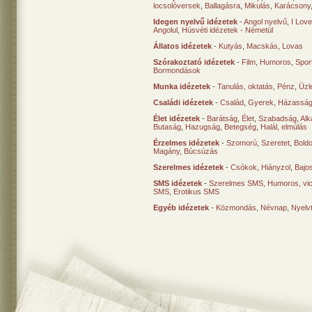
locsolóversek
,
Ballagásra
,
Mikulás
,
Karácsony
Idegen nyelvű idézetek
-
Angol nyelvű
,
I Lov
Angolul
,
Húsvéti idézetek - Németül
Állatos idézetek
-
Kutyás
,
Macskás
,
Lovas
Szórakoztató idézetek
-
Film
,
Humoros
,
Spor
Bormondások
Munka idézetek
-
Tanulás, oktatás
,
Pénz
,
Üzle
Családi idézetek
-
Család
,
Gyerek
,
Házasság
Élet idézetek
-
Barátság
,
Élet
,
Szabadság
,
Al
Butaság
,
Hazugság
,
Betegség
,
Halál, elmúlás
Érzelmes idézetek
-
Szomorú
,
Szeretet
,
Bold
Magány
,
Búcsúzás
Szerelmes idézetek
-
Csókok
,
Hiányzol
,
Bajo
SMS idézetek
-
Szerelmes SMS
,
Humoros, vi
SMS
,
Erotikus SMS
Egyéb idézetek
-
Közmondás
,
Névnap
,
Nyelv