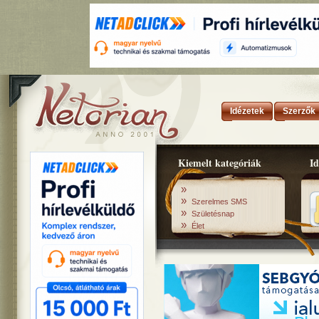
Idézetek
Szerzők
Kiemelt kategóriák
Id
»
»
Szerelmes SMS
»
Születésnap
»
Élet