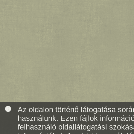
info
Az oldalon történő látogatása során
használunk. Ezen fájlok informáci
felhasználó oldallátogatási szoká