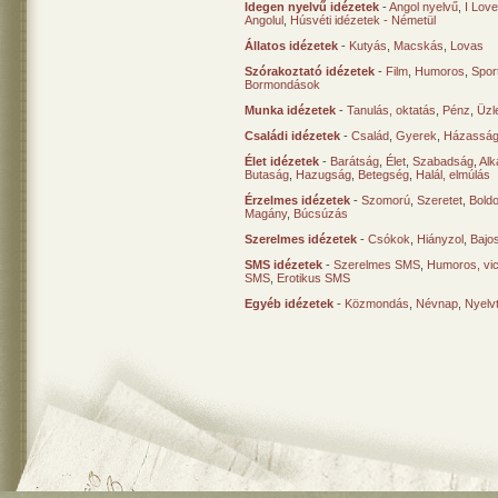
Idegen nyelvű idézetek
-
Angol nyelvű
,
I Lov
Angolul
,
Húsvéti idézetek - Németül
Állatos idézetek
-
Kutyás
,
Macskás
,
Lovas
Szórakoztató idézetek
-
Film
,
Humoros
,
Spor
Bormondások
Munka idézetek
-
Tanulás, oktatás
,
Pénz
,
Üzle
Családi idézetek
-
Család
,
Gyerek
,
Házasság
Élet idézetek
-
Barátság
,
Élet
,
Szabadság
,
Al
Butaság
,
Hazugság
,
Betegség
,
Halál, elmúlás
Érzelmes idézetek
-
Szomorú
,
Szeretet
,
Bold
Magány
,
Búcsúzás
Szerelmes idézetek
-
Csókok
,
Hiányzol
,
Bajo
SMS idézetek
-
Szerelmes SMS
,
Humoros, vi
SMS
,
Erotikus SMS
Egyéb idézetek
-
Közmondás
,
Névnap
,
Nyelv