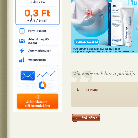
Vén embernek bor a patikája.
Talmud
Írta:
« Előző idézet