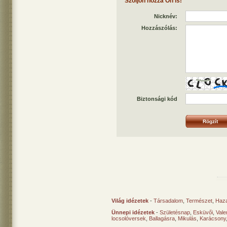
Szóljon hozzá Ön is!
Nicknév:
Hozzászólás:
Biztonsági kód
Világ idézetek
-
Társadalom
,
Természet
,
Haz
Ünnepi idézetek
-
Születésnap
,
Esküvői
,
Vale
locsolóversek
,
Ballagásra
,
Mikulás
,
Karácsony