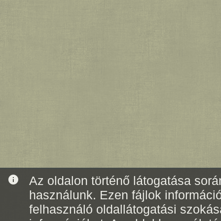
info
Az oldalon történő látogatása során
használunk. Ezen fájlok informáci
felhasználó oldallátogatási szoká