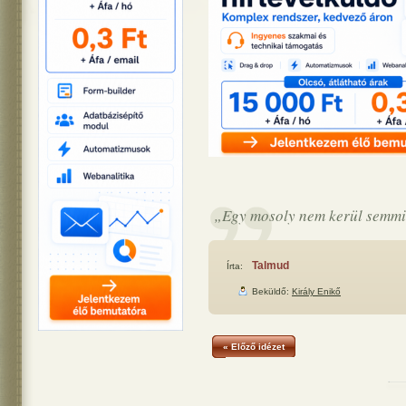
„Egy mosoly nem kerül semmib
Talmud
Írta:
Beküldő:
Király Enikő
« Előző idézet