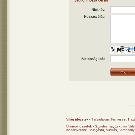
Szóljon hozzá Ön is!
Nicknév:
Hozzászólás:
Biztonsági kód
Világ idézetek
-
Társadalom
,
Természet
,
Haz
Ünnepi idézetek
-
Születésnap
,
Esküvői
,
Vale
locsolóversek
,
Ballagásra
,
Mikulás
,
Karácsony