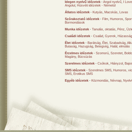
Idegen nyelvű idézetek
-
Angol nyelvű
,
I Lov
Angolul
,
Húsvéti idézetek - Németül
Állatos idézetek
-
Kutyás
,
Macskás
,
Lovas
Szórakoztató idézetek
-
Film
,
Humoros
,
Spor
Bormondások
Munka idézetek
-
Tanulás, oktatás
,
Pénz
,
Üzle
Családi idézetek
-
Család
,
Gyerek
,
Házasság
Élet idézetek
-
Barátság
,
Élet
,
Szabadság
,
Al
Butaság
,
Hazugság
,
Betegség
,
Halál, elmúlás
Érzelmes idézetek
-
Szomorú
,
Szeretet
,
Bold
Magány
,
Búcsúzás
Szerelmes idézetek
-
Csókok
,
Hiányzol
,
Bajo
SMS idézetek
-
Szerelmes SMS
,
Humoros, vi
SMS
,
Erotikus SMS
Egyéb idézetek
-
Közmondás
,
Névnap
,
Nyelv