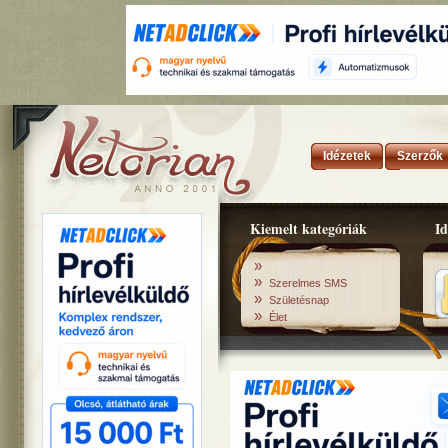
Idézetek
Szerzők
Kiemelt kategóriák
Id
»
»
Szerelmes SMS
»
Születésnap
»
Élet