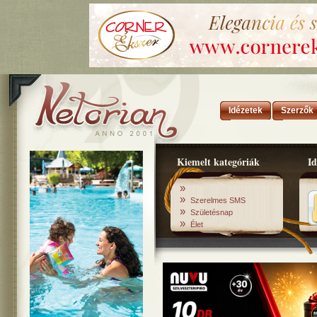
Idézetek
Szerzők
Kiemelt kategóriák
Id
»
»
Szerelmes SMS
»
Születésnap
»
Élet