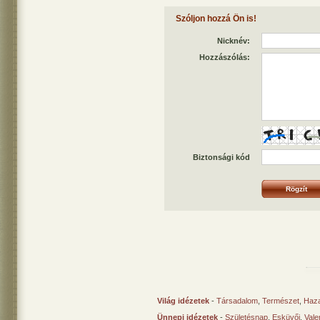
Szóljon hozzá Ön is!
Nicknév:
Hozzászólás:
Biztonsági kód
Világ idézetek
-
Társadalom
,
Természet
,
Haz
Ünnepi idézetek
-
Születésnap
,
Esküvői
,
Vale