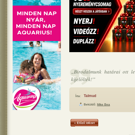
„Birodalmunk határai ott le
kijelölték!”
Talmud
Írta:
Beküldő:
Mike Bea
« Előző idézet