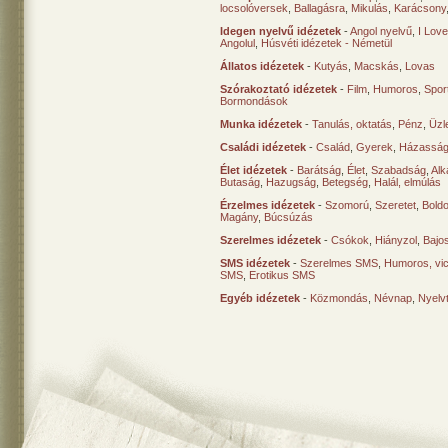
locsolóversek
,
Ballagásra
,
Mikulás
,
Karácsony
Idegen nyelvű idézetek
-
Angol nyelvű
,
I Lov
Angolul
,
Húsvéti idézetek - Németül
Állatos idézetek
-
Kutyás
,
Macskás
,
Lovas
Szórakoztató idézetek
-
Film
,
Humoros
,
Spor
Bormondások
Munka idézetek
-
Tanulás, oktatás
,
Pénz
,
Üzle
Családi idézetek
-
Család
,
Gyerek
,
Házasság
Élet idézetek
-
Barátság
,
Élet
,
Szabadság
,
Al
Butaság
,
Hazugság
,
Betegség
,
Halál, elmúlás
Érzelmes idézetek
-
Szomorú
,
Szeretet
,
Bold
Magány
,
Búcsúzás
Szerelmes idézetek
-
Csókok
,
Hiányzol
,
Bajo
SMS idézetek
-
Szerelmes SMS
,
Humoros, vi
SMS
,
Erotikus SMS
Egyéb idézetek
-
Közmondás
,
Névnap
,
Nyelv