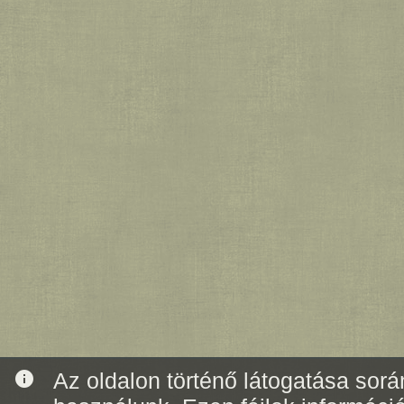
info
Az oldalon történő látogatása során