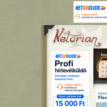
Kiem
»
»
S
»
S
»
É