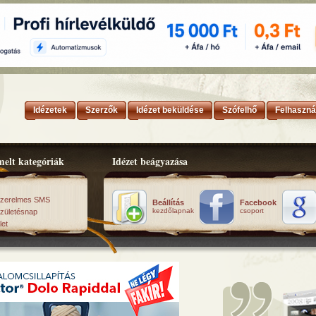
Idézetek
Szerzők
Idézet beküldése
Szófelhő
Felhaszná
elt kategóriák
Idézet beágyazása
zerelmes SMS
Beállítás
Facebook
kezdőlapnak
csoport
zületésnap
let