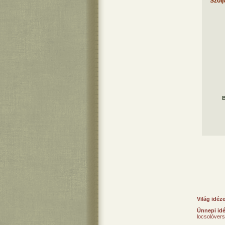
Szólj
B
Világ idéz
Ünnepi id
locsolóver