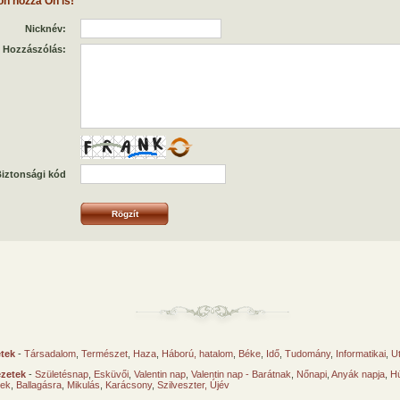
on hozzá Ön is!
Nicknév:
Hozzászólás:
iztonsági kód
etek
-
Társadalom
,
Természet
,
Haza
,
Háború, hatalom
,
Béke
,
Idő
,
Tudomány
,
Informatikai
,
U
ézetek
-
Születésnap
,
Esküvői
,
Valentin nap
,
Valentin nap - Barátnak
,
Nőnapi
,
Anyák napja
,
Hú
sek
,
Ballagásra
,
Mikulás
,
Karácsony
,
Szilveszter, Újév