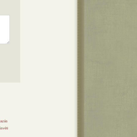
tazás
svéti