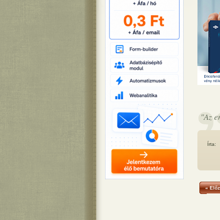
"Az e
Írta:
« Előz