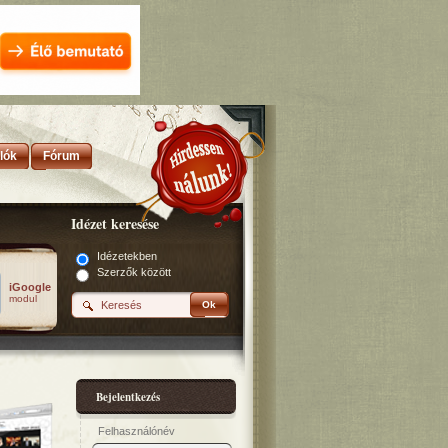
lók
Fórum
Idézet keresése
Idézetekben
Szerzők között
iGoogle
modul
Ok
Bejelentkezés
Felhasználónév