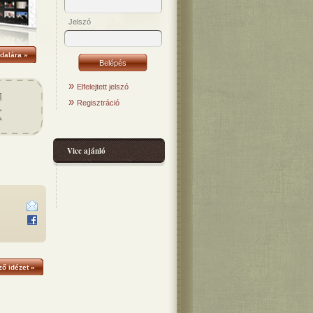
Jelszó
dalára »
»
Elfelejtett jelszó
»
Regisztráció
Vicc ajánló
ő idézet »