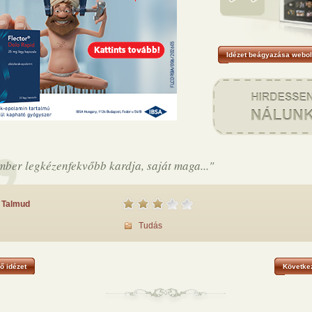
Idézet beágyazása webol
mber legkézenfekvőbb kardja, saját maga..."
Talmud
Tudás
ő idézet
Következ