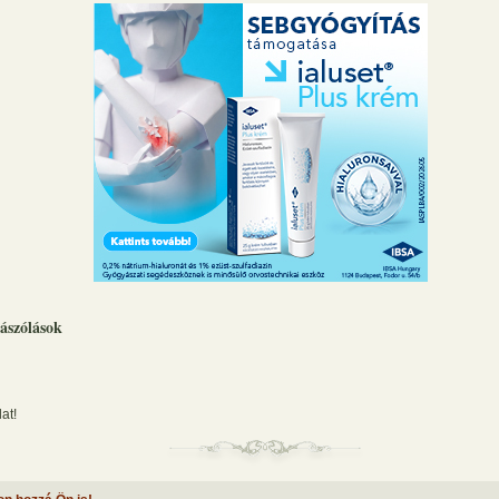
ászólások
at!