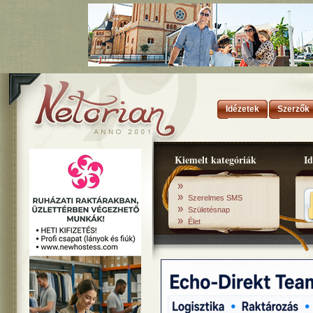
Idézetek
Szerzők
Kiemelt kategóriák
Id
»
»
Szerelmes SMS
»
Születésnap
»
Élet