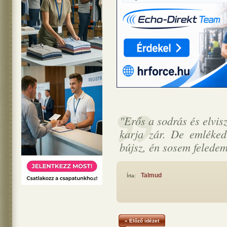
"Erős a sodrás és elvis
karja zár. De emléke
bújsz, én sosem feledem
Talmud
Írta:
« Előző idézet