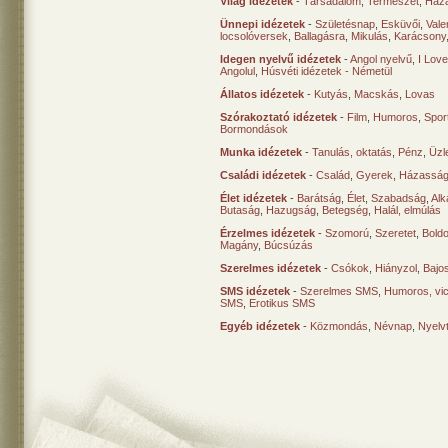
Világ idézetek
-
Társadalom
,
Természet
,
Haz
Ünnepi idézetek
-
Születésnap
,
Esküvői
,
Vale
locsolóversek
,
Ballagásra
,
Mikulás
,
Karácsony
Idegen nyelvű idézetek
-
Angol nyelvű
,
I Lov
Angolul
,
Húsvéti idézetek - Németül
Állatos idézetek
-
Kutyás
,
Macskás
,
Lovas
Szórakoztató idézetek
-
Film
,
Humoros
,
Spor
Bormondások
Munka idézetek
-
Tanulás, oktatás
,
Pénz
,
Üzle
Családi idézetek
-
Család
,
Gyerek
,
Házasság
Élet idézetek
-
Barátság
,
Élet
,
Szabadság
,
Al
Butaság
,
Hazugság
,
Betegség
,
Halál, elmúlás
Érzelmes idézetek
-
Szomorú
,
Szeretet
,
Bold
Magány
,
Búcsúzás
Szerelmes idézetek
-
Csókok
,
Hiányzol
,
Bajo
SMS idézetek
-
Szerelmes SMS
,
Humoros, vi
SMS
,
Erotikus SMS
Egyéb idézetek
-
Közmondás
,
Névnap
,
Nyelv