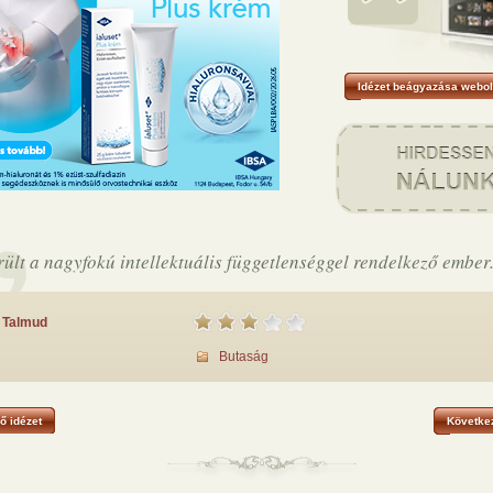
Idézet beágyazása webol
rült a nagyfokú intellektuális függetlenséggel rendelkező ember
Talmud
Butaság
ő idézet
Következ