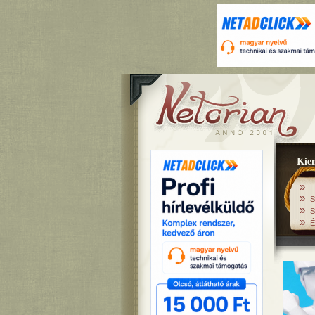
Kiem
»
»
S
»
S
»
É