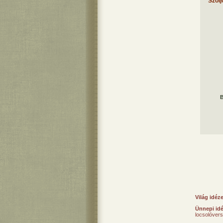
Szólj
B
Világ idéz
Ünnepi id
locsolóver