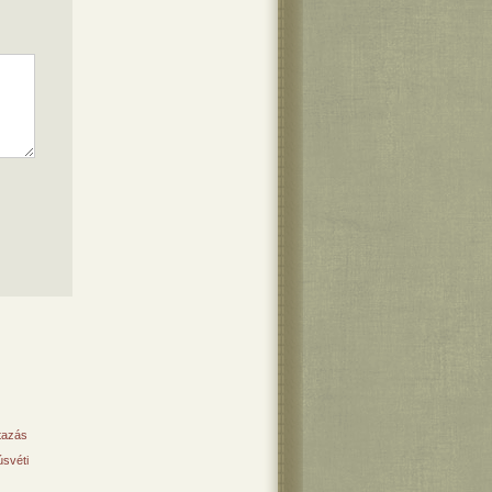
tazás
svéti