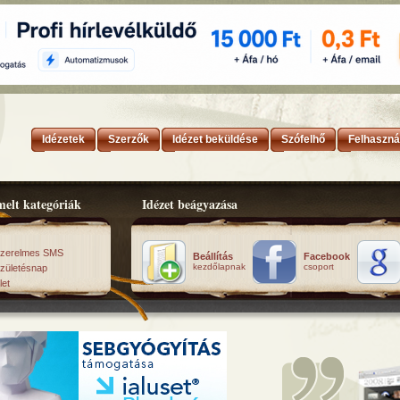
Idézetek
Szerzők
Idézet beküldése
Szófelhő
Felhaszná
elt kategóriák
Idézet beágyazása
zerelmes SMS
Beállítás
Facebook
kezdőlapnak
csoport
zületésnap
let