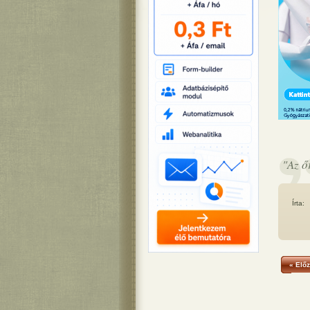
"Az ő
Írta:
« Előz