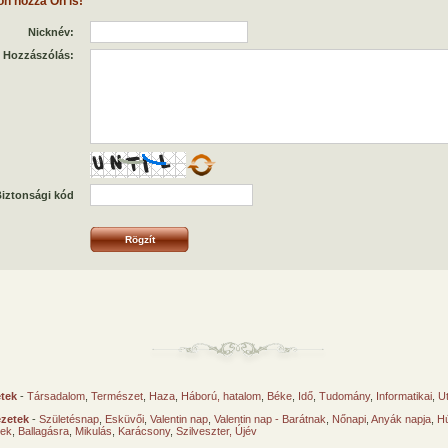
on hozzá Ön is!
Nicknév:
Hozzászólás:
iztonsági kód
etek
-
Társadalom
,
Természet
,
Haza
,
Háború, hatalom
,
Béke
,
Idő
,
Tudomány
,
Informatikai
,
U
ézetek
-
Születésnap
,
Esküvői
,
Valentin nap
,
Valentin nap - Barátnak
,
Nőnapi
,
Anyák napja
,
Hú
sek
,
Ballagásra
,
Mikulás
,
Karácsony
,
Szilveszter, Újév