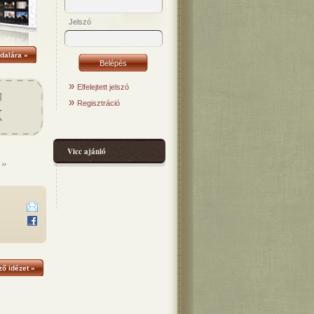
Jelszó
dalára »
»
Elfelejtett jelszó
»
Regisztráció
Vicc ajánló
."
ő idézet »