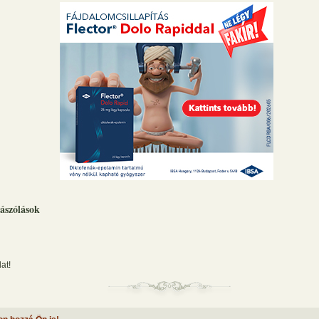
ászólások
at!