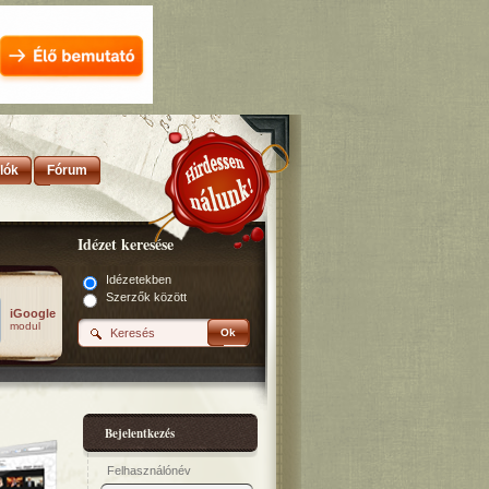
lók
Fórum
Idézet keresése
Idézetekben
Szerzők között
iGoogle
modul
Ok
Bejelentkezés
Felhasználónév