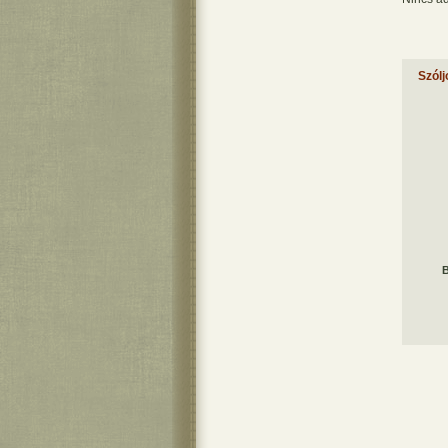
Szólj
B