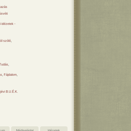
tazás
svéti
 idézetek -
ól szóló
,
Tudás
,
ás
,
Fájdalom
,
Újévi B.U.É.K.
zum
Médiaajánlat
Idézetek