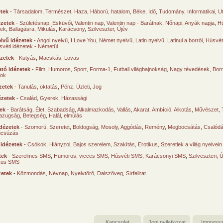
etek
-
Társadalom
,
Természet
,
Haza
,
Háború, hatalom
,
Béke
,
Idő
,
Tudomány
,
Informatikai
,
U
ézetek
-
Születésnap
,
Esküvői
,
Valentin nap
,
Valentin nap - Barátnak
,
Nőnapi
,
Anyák napja
,
Hú
sek
,
Ballagásra
,
Mikulás
,
Karácsony
,
Szilveszter, Újév
lvű idézetek
-
Angol nyelvű
,
I Love You
,
Német nyelvű
,
Latin nyelvű
,
Latinul a borról
,
Húsvéti
svéti idézetek - Németül
ézetek
-
Kutyás
,
Macskás
,
Lovas
tó idézetek
-
Film
,
Humoros
,
Sport
,
Forma-1
,
Futball világbajnokság
,
Nagy tévedések
,
Borr
ok
zetek
-
Tanulás, oktatás
,
Pénz
,
Üzleti
,
Jog
ézetek
-
Család
,
Gyerek
,
Házassági
tek
-
Barátság
,
Élet
,
Szabadság
,
Alkalmazkodás
,
Vallás
,
Akarat
,
Ambíció
,
Alkotás
,
Művészet
,
azugság
,
Betegség
,
Halál, elmúlás
dézetek
-
Szomorú
,
Szeretet
,
Boldogság
,
Mosoly
,
Aggódás
,
Remény
,
Megbocsátás
,
Csalód
úcsúzás
 idézetek
-
Csókok
,
Hiányzol
,
Bajos szerelem
,
Szakítás
,
Erotikus
,
Szeretlek a világ nyelvein
tek
-
Szerelmes SMS
,
Humoros, vicces SMS
,
Húsvéti SMS
,
Karácsonyi SMS
,
Szilveszteri, 
ikus SMS
zetek
-
Közmondás
,
Névnap
,
Nyelvtörő
,
Dalszöveg
,
Sírfelirat
Kapcsolat
Jogi nyilatkozat
Impress