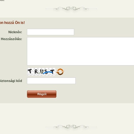
on hozzá Ön is!
Nicknév:
Hozzászólás:
iztonsági kód