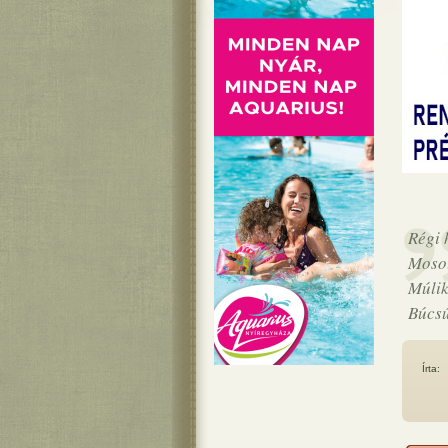
Régi 
Mosol
Múlik
Búcsú
Írta: