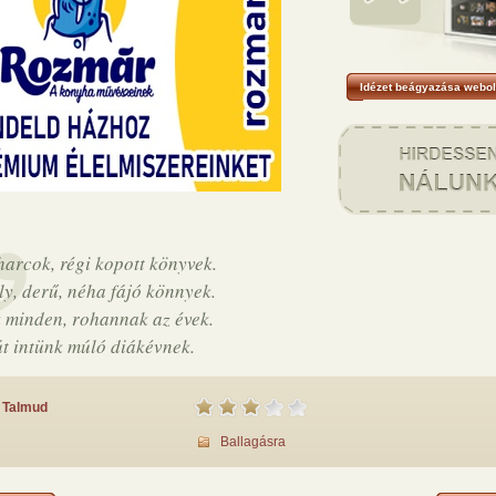
Idézet beágyazása webol
harcok, régi kopott könyvek.
y, derű, néha fájó könnyek.
 minden, rohannak az évek.
t intünk múló diákévnek.
Talmud
Ballagásra