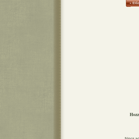
« Előz
Hozz
Nincs ad