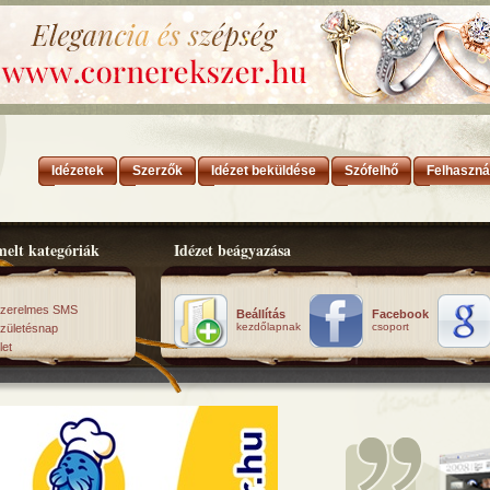
Idézetek
Szerzők
Idézet beküldése
Szófelhő
Felhaszná
elt kategóriák
Idézet beágyazása
zerelmes SMS
Beállítás
Facebook
kezdőlapnak
csoport
zületésnap
let