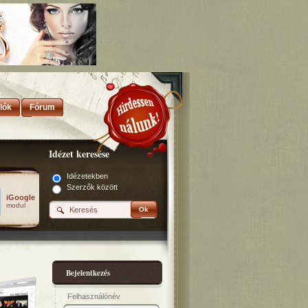
lók
Fórum
Idézet keresése
Idézetekben
Szerzők között
iGoogle
modul
Ok
Bejelentkezés
Felhasználónév