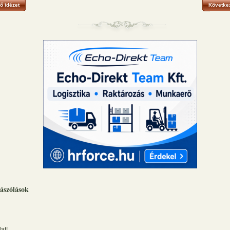
ő idézet
Következ
ászólások
at!