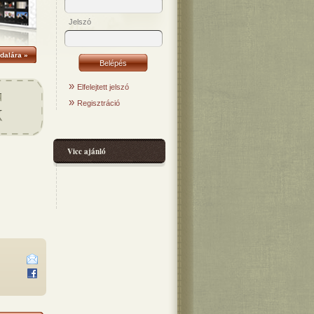
Jelszó
dalára »
»
Elfelejtett jelszó
»
Regisztráció
Vicc ajánló