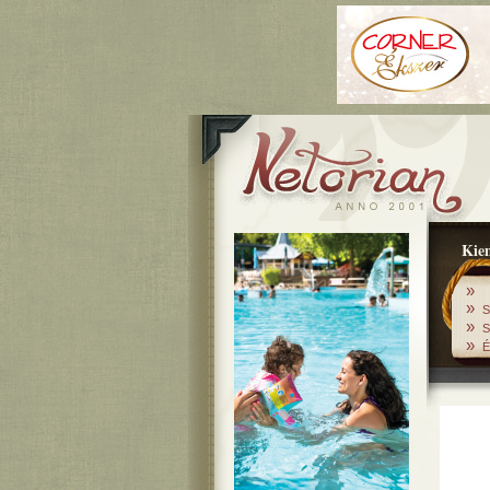
Kiem
»
»
S
»
S
»
É