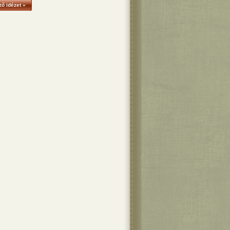
ő idézet »