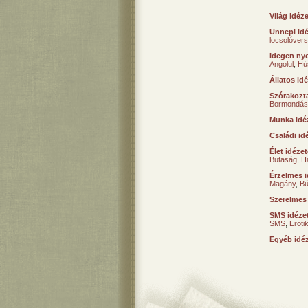
Világ idéz
Ünnepi id
locsolóver
Idegen nye
Angolul
,
Hú
Állatos id
Szórakozta
Bormondás
Munka idé
Családi id
Élet idéze
Butaság
,
H
Érzelmes i
Magány
,
B
Szerelmes
SMS idéze
SMS
,
Erot
Egyéb idé