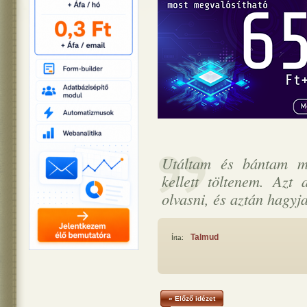
Utáltam és bántam mi
kellett töltenem. Azt
olvasni, és aztán hagyj
Talmud
Írta:
« Előző idézet