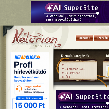
Idézetek
Szerzők
Kiemelt kategóriák
Id
»
»
Szerelmes SMS
»
Születésnap
»
Élet