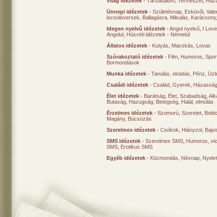
Világ idézetek
-
Társadalom
,
Természet
,
Haz
Ünnepi idézetek
-
Születésnap
,
Esküvői
,
Vale
locsolóversek
,
Ballagásra
,
Mikulás
,
Karácsony
Idegen nyelvű idézetek
-
Angol nyelvű
,
I Lov
Angolul
,
Húsvéti idézetek - Németül
Állatos idézetek
-
Kutyás
,
Macskás
,
Lovas
Szórakoztató idézetek
-
Film
,
Humoros
,
Spor
Bormondások
Munka idézetek
-
Tanulás, oktatás
,
Pénz
,
Üzle
Családi idézetek
-
Család
,
Gyerek
,
Házasság
Élet idézetek
-
Barátság
,
Élet
,
Szabadság
,
Al
Butaság
,
Hazugság
,
Betegség
,
Halál, elmúlás
Érzelmes idézetek
-
Szomorú
,
Szeretet
,
Bold
Magány
,
Búcsúzás
Szerelmes idézetek
-
Csókok
,
Hiányzol
,
Bajo
SMS idézetek
-
Szerelmes SMS
,
Humoros, vi
SMS
,
Erotikus SMS
Egyéb idézetek
-
Közmondás
,
Névnap
,
Nyelv