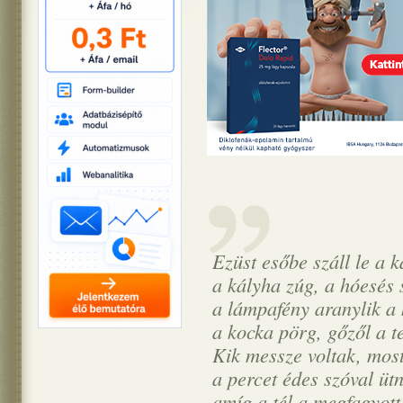
Ezüst esőbe száll le a 
a kályha zúg, a hóesés 
a lámpafény aranylik a
a kocka pörg, gőzől a t
Kik messze voltak, most
a percet édes szóval ütn
amíg a tél a megfagyot