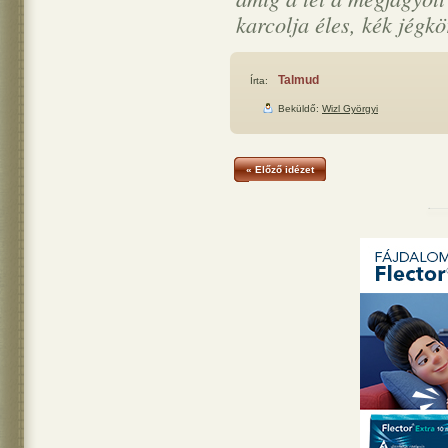
karcolja éles, kék jégkö
Talmud
Írta:
Beküldő:
Wizl Györgyi
« Előző idézet