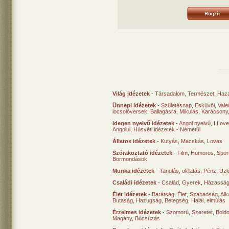
Világ idézetek
-
Társadalom
,
Természet
,
Haz
Ünnepi idézetek
-
Születésnap
,
Esküvői
,
Vale
locsolóversek
,
Ballagásra
,
Mikulás
,
Karácsony
Idegen nyelvű idézetek
-
Angol nyelvű
,
I Lov
Angolul
,
Húsvéti idézetek - Németül
Állatos idézetek
-
Kutyás
,
Macskás
,
Lovas
Szórakoztató idézetek
-
Film
,
Humoros
,
Spor
Bormondások
Munka idézetek
-
Tanulás, oktatás
,
Pénz
,
Üzle
Családi idézetek
-
Család
,
Gyerek
,
Házasság
Élet idézetek
-
Barátság
,
Élet
,
Szabadság
,
Al
Butaság
,
Hazugság
,
Betegség
,
Halál, elmúlás
Érzelmes idézetek
-
Szomorú
,
Szeretet
,
Bold
Magány
,
Búcsúzás