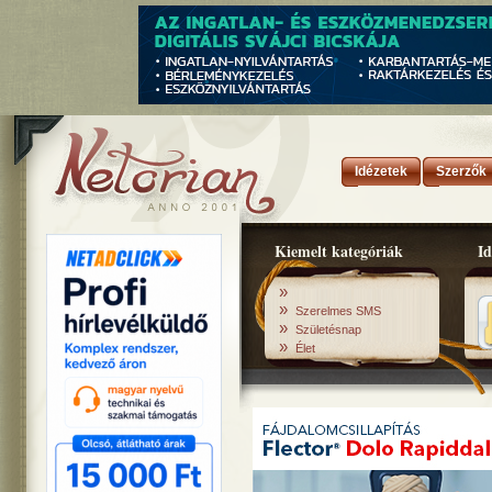
Idézetek
Szerzők
Kiemelt kategóriák
Id
»
»
Szerelmes SMS
»
Születésnap
»
Élet