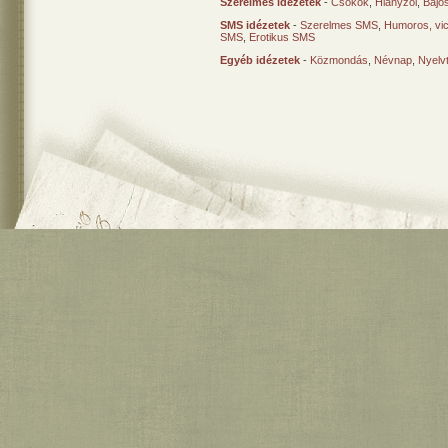
Szerelmes idézetek
-
Csókok
,
Hiányzol
,
Bajo
SMS idézetek
-
Szerelmes SMS
,
Humoros, vi
SMS
,
Erotikus SMS
Egyéb idézetek
-
Közmondás
,
Névnap
,
Nyelv