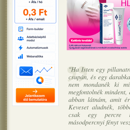
"Ha Isten egy pillanat
csupán, és egy darabka
nem mondanék ki min
megfontolnék mindent, 
abban látnám, amit ér
Keveset aludnék, töb
csak egy percre i
másodpercnyi fényt vesz