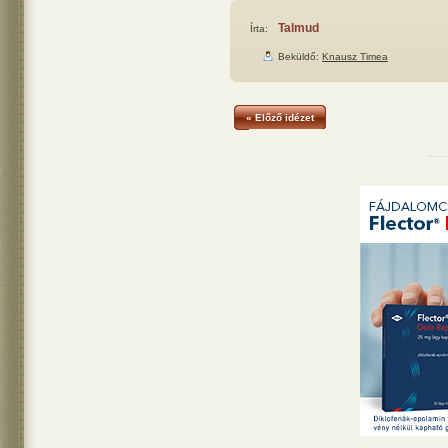
Talmud
Írta:
Beküldő:
Knausz Timea
« Előző idézet