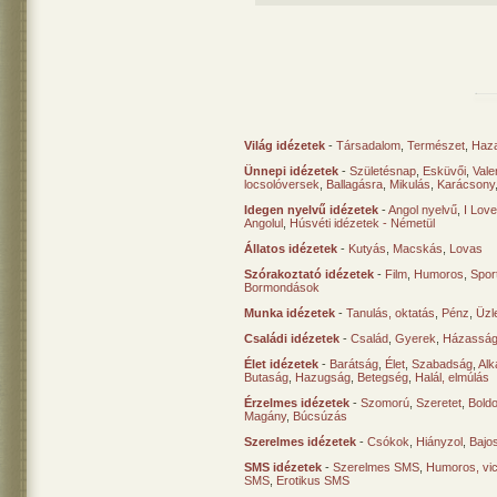
Világ idézetek
-
Társadalom
,
Természet
,
Haz
Ünnepi idézetek
-
Születésnap
,
Esküvői
,
Vale
locsolóversek
,
Ballagásra
,
Mikulás
,
Karácsony
Idegen nyelvű idézetek
-
Angol nyelvű
,
I Lov
Angolul
,
Húsvéti idézetek - Németül
Állatos idézetek
-
Kutyás
,
Macskás
,
Lovas
Szórakoztató idézetek
-
Film
,
Humoros
,
Spor
Bormondások
Munka idézetek
-
Tanulás, oktatás
,
Pénz
,
Üzle
Családi idézetek
-
Család
,
Gyerek
,
Házasság
Élet idézetek
-
Barátság
,
Élet
,
Szabadság
,
Al
Butaság
,
Hazugság
,
Betegség
,
Halál, elmúlás
Érzelmes idézetek
-
Szomorú
,
Szeretet
,
Bold
Magány
,
Búcsúzás
Szerelmes idézetek
-
Csókok
,
Hiányzol
,
Bajo
SMS idézetek
-
Szerelmes SMS
,
Humoros, vi
SMS
,
Erotikus SMS