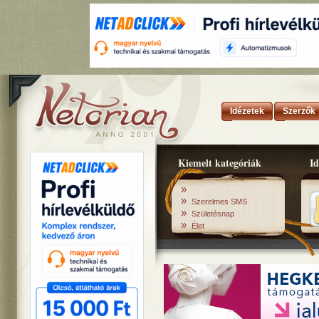
Idézetek
Szerzők
Kiemelt kategóriák
Id
»
»
Szerelmes SMS
»
Születésnap
»
Élet