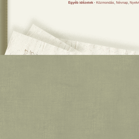
Egyéb idézetek
-
Közmondás
,
Névnap
,
Nyelv