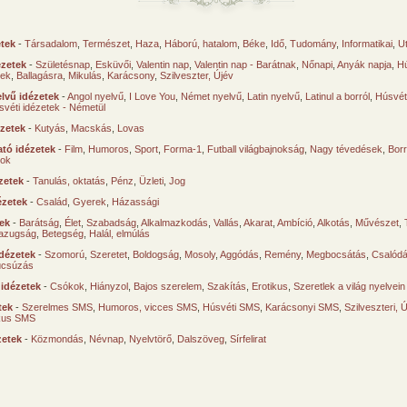
etek
-
Társadalom
,
Természet
,
Haza
,
Háború, hatalom
,
Béke
,
Idő
,
Tudomány
,
Informatikai
,
U
ézetek
-
Születésnap
,
Esküvői
,
Valentin nap
,
Valentin nap - Barátnak
,
Nőnapi
,
Anyák napja
,
Hú
sek
,
Ballagásra
,
Mikulás
,
Karácsony
,
Szilveszter, Újév
lvű idézetek
-
Angol nyelvű
,
I Love You
,
Német nyelvű
,
Latin nyelvű
,
Latinul a borról
,
Húsvéti
svéti idézetek - Németül
ézetek
-
Kutyás
,
Macskás
,
Lovas
tó idézetek
-
Film
,
Humoros
,
Sport
,
Forma-1
,
Futball világbajnokság
,
Nagy tévedések
,
Borr
ok
zetek
-
Tanulás, oktatás
,
Pénz
,
Üzleti
,
Jog
ézetek
-
Család
,
Gyerek
,
Házassági
tek
-
Barátság
,
Élet
,
Szabadság
,
Alkalmazkodás
,
Vallás
,
Akarat
,
Ambíció
,
Alkotás
,
Művészet
,
azugság
,
Betegség
,
Halál, elmúlás
dézetek
-
Szomorú
,
Szeretet
,
Boldogság
,
Mosoly
,
Aggódás
,
Remény
,
Megbocsátás
,
Csalód
úcsúzás
 idézetek
-
Csókok
,
Hiányzol
,
Bajos szerelem
,
Szakítás
,
Erotikus
,
Szeretlek a világ nyelvein
tek
-
Szerelmes SMS
,
Humoros, vicces SMS
,
Húsvéti SMS
,
Karácsonyi SMS
,
Szilveszteri, 
ikus SMS
zetek
-
Közmondás
,
Névnap
,
Nyelvtörő
,
Dalszöveg
,
Sírfelirat