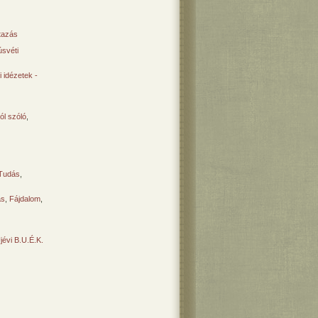
tazás
svéti
 idézetek -
ól szóló
,
Tudás
,
ás
,
Fájdalom
,
Újévi B.U.É.K.