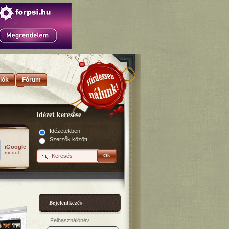
lók
Fórum
Idézet keresése
Idézetekben
Szerzők között
iGoogle
modul
Ok
Bejelentkezés
Felhasználónév