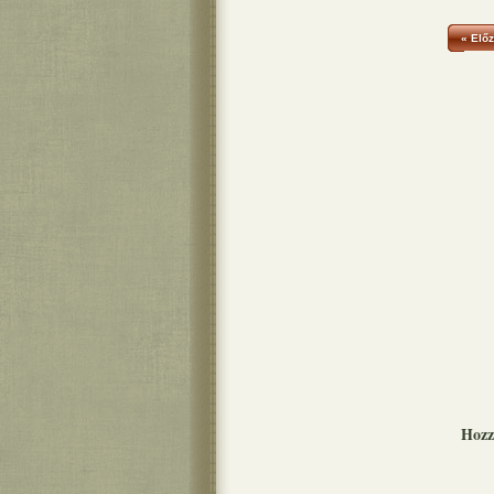
« Előz
Hozz