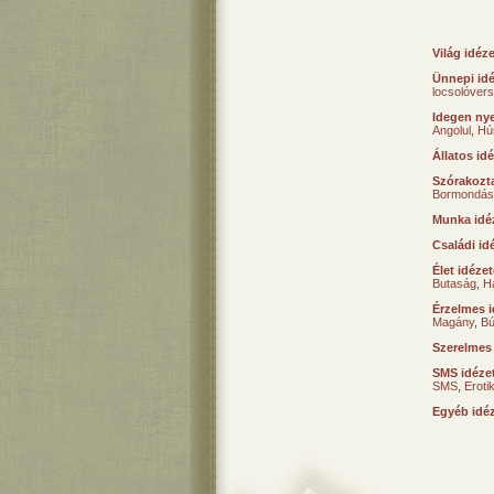
Világ idéz
Ünnepi id
locsolóver
Idegen nye
Angolul
,
Hú
Állatos id
Szórakozta
Bormondás
Munka idé
Családi id
Élet idéze
Butaság
,
H
Érzelmes i
Magány
,
B
Szerelmes
SMS idéze
SMS
,
Erot
Egyéb idé