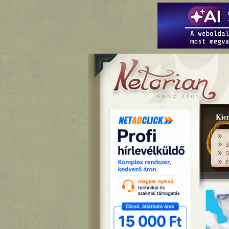
Kiem
»
»
S
»
S
»
É