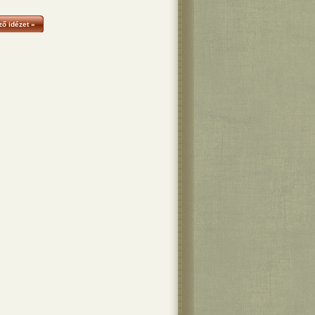
ő idézet »