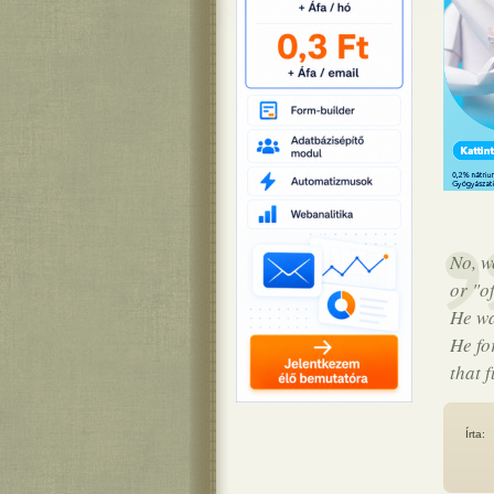
No, w
or "o
He wa
He fo
that 
Írta: