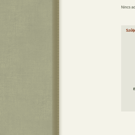
Nincs ad
Szólj
B