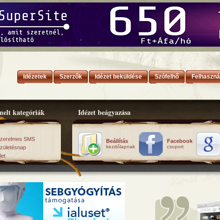
Idézetek
Szerzők
Idézet beküldése
Szófelhő
Felhaszná
elt kategóriák
Idézet beágyazása
zerelmes SMS
Beállítás
Facebook
kezdőlapnak
csoport
zületésnap
let