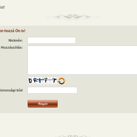
at!
on hozzá Ön is!
Nicknév:
Hozzászólás:
iztonsági kód