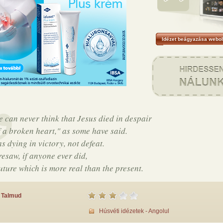
Idézet beágyazása webol
e can never think that Jesus died in despair
f a broken heart," as some have said.
s dying in victory, not defeat.
resaw, if anyone ever did,
future which is more real than the present.
Talmud
Húsvéti idézetek - Angolul