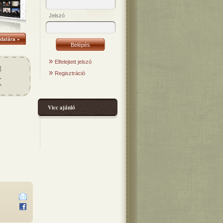
Jelszó
dalára »
»
Elfelejtett jelszó
»
Regisztráció
Vicc ajánló