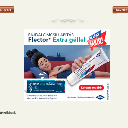
ő idézet
Következ
ászólások