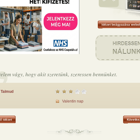
Idézet beágyazása webol
relem vágy, hogy akit szeretünk, szeressen bennünket.
Talmud
Valentin nap
ő idézet
Következ