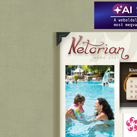
Kiem
»
»
S
»
S
»
É