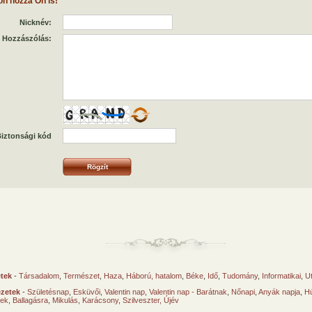
on hozzá Ön is!
Nicknév:
Hozzászólás:
iztonsági kód
etek
-
Társadalom
,
Természet
,
Haza
,
Háború, hatalom
,
Béke
,
Idő
,
Tudomány
,
Informatikai
,
U
ézetek
-
Születésnap
,
Esküvői
,
Valentin nap
,
Valentin nap - Barátnak
,
Nőnapi
,
Anyák napja
,
Hú
sek
,
Ballagásra
,
Mikulás
,
Karácsony
,
Szilveszter, Újév