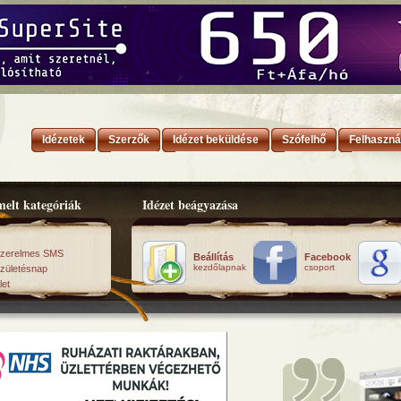
Idézetek
Szerzők
Idézet beküldése
Szófelhő
Felhaszná
elt kategóriák
Idézet beágyazása
zerelmes SMS
Beállítás
Facebook
kezdőlapnak
csoport
zületésnap
let