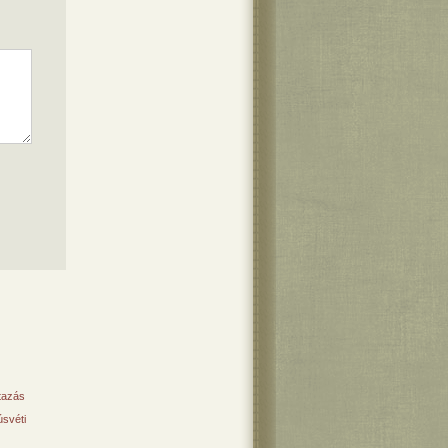
tazás
svéti