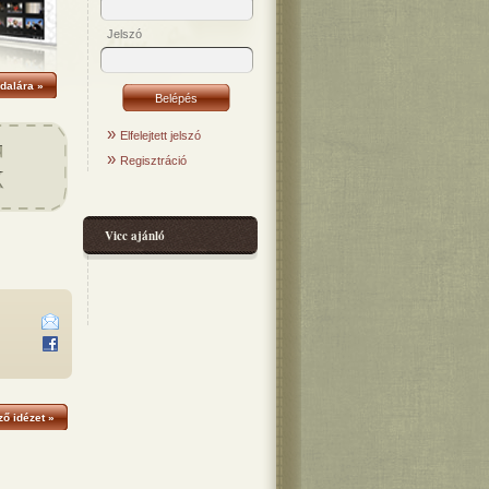
Jelszó
dalára »
»
Elfelejtett jelszó
»
Regisztráció
Vicc ajánló
ő idézet »