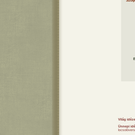
Szólj
B
Világ idéz
Ünnepi id
locsolóver