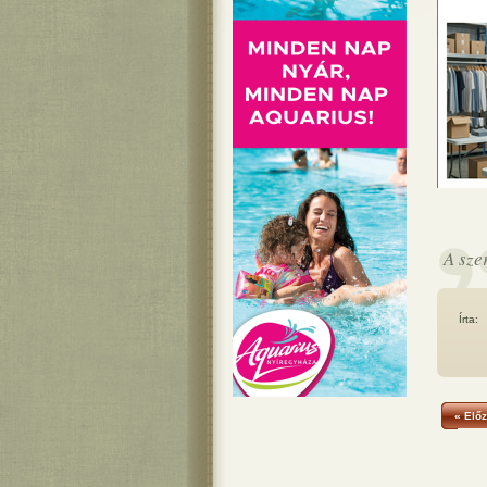
A sze
Írta:
« Előz