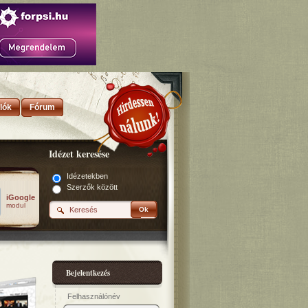
lók
Fórum
Idézet keresése
Idézetekben
Szerzők között
iGoogle
modul
Ok
Bejelentkezés
Felhasználónév